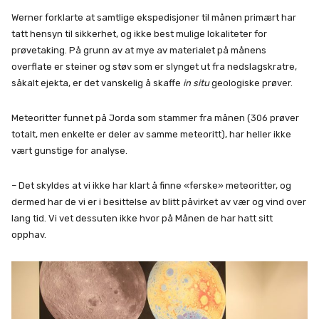
Werner forklarte at samtlige ekspedisjoner til månen primært har
tatt hensyn til sikkerhet, og ikke best mulige lokaliteter for
prøvetaking. På grunn av at mye av materialet på månens
overflate er steiner og støv som er slynget ut fra nedslagskratre,
såkalt ejekta, er det vanskelig å skaffe
in situ
geologiske prøver.
Meteoritter funnet på Jorda som stammer fra månen (306 prøver
totalt, men enkelte er deler av samme meteoritt), har heller ikke
vært gunstige for analyse.
– Det skyldes at vi ikke har klart å finne «ferske» meteoritter, og
dermed har de vi er i besittelse av blitt påvirket av vær og vind over
lang tid. Vi vet dessuten ikke hvor på Månen de har hatt sitt
opphav.