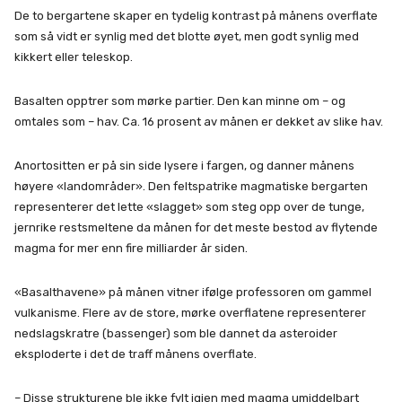
De to bergartene skaper en tydelig kontrast på månens overflate
som så vidt er synlig med det blotte øyet, men godt synlig med
kikkert eller teleskop.
Basalten opptrer som mørke partier. Den kan minne om – og
omtales som – hav. Ca. 16 prosent av månen er dekket av slike hav.
Anortositten er på sin side lysere i fargen, og danner månens
høyere «landområder». Den feltspatrike magmatiske bergarten
representerer det lette «slagget» som steg opp over de tunge,
jernrike restsmeltene da månen for det meste bestod av flytende
magma for mer enn fire milliarder år siden.
«Basalthavene» på månen vitner ifølge professoren om gammel
vulkanisme. Flere av de store, mørke overflatene representerer
nedslagskratre (bassenger) som ble dannet da asteroider
eksploderte i det de traff månens overflate.
– Disse strukturene ble ikke fylt igjen med magma umiddelbart