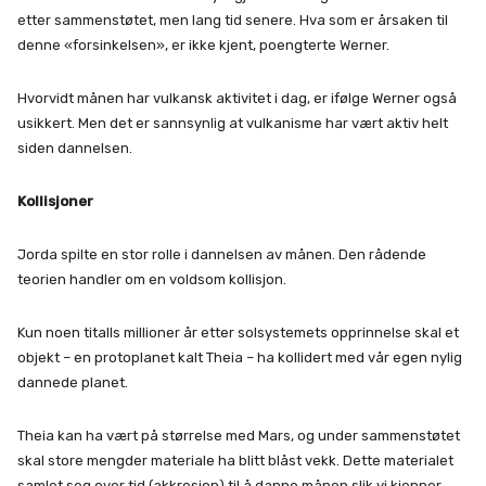
etter sammenstøtet, men lang tid senere. Hva som er årsaken til
denne «forsinkelsen», er ikke kjent, poengterte Werner.
Hvorvidt månen har vulkansk aktivitet i dag, er ifølge Werner også
usikkert. Men det er sannsynlig at vulkanisme har vært aktiv helt
siden dannelsen.
Kollisjoner
Jorda spilte en stor rolle i dannelsen av månen. Den rådende
teorien handler om en voldsom kollisjon.
Kun noen titalls millioner år etter solsystemets opprinnelse skal et
objekt – en protoplanet kalt Theia – ha kollidert med vår egen nylig
dannede planet.
Theia kan ha vært på størrelse med Mars, og under sammenstøtet
skal store mengder materiale ha blitt blåst vekk. Dette materialet
samlet seg over tid (akkresjon) til å danne månen slik vi kjenner