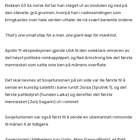
Klokken 03.56 norsk tid tar han steget ut av modulen og ned på
den støvete, grå grunnen, hvorpå han i radiosendingen som
kringkastes over hele verden uttaler de nå svært berømte ordene:
That’s one small step for a man, one giant leap for mankind.
Apollo 11-ekspedisjonen gjorde USA til den soleklare vinneren av
det høyst politiske romkappløpet, og Neil Armstrong ble det første
mennesket som satte sine ben på månens overflate.
Det skal nevnes at Sovjetunionen på sin side var de første til å
sende en kunstig satellitt i bane rundt Jorda (Sputnik 1), og det
første pattedyret (hunden Laika) og deretter det første
mennesket (Jurij Gagarin) ut i rommet.
Sovjetunionen var også først til å sende en ubemannet romsonde
til månen ti år tidligere.
Eagle
landet i Stillhetens hav (latin:
Mare Tranquillitatis
), et flatt