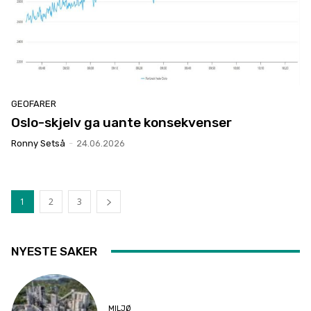
GEOFARER
Oslo-skjelv ga uante konsekvenser
Ronny Setså
-
24.06.2026
1
2
3
NYESTE SAKER
MILJØ