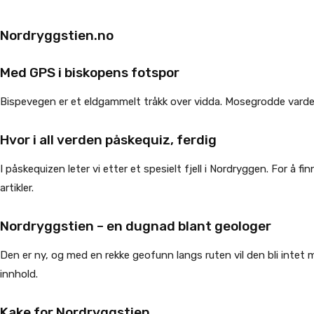
Nordryggstien.no
Med GPS i biskopens fotspor
Bispevegen er et eldgammelt tråkk over vidda. Mosegrodde varder
Hvor i all verden
påskequiz, ferdig
I påskequizen leter vi etter et spesielt fjell i Nordryggen. For å 
artikler.
Nordryggstien – en dugnad blant geologer
Den er ny, og med en rekke geofunn langs ruten vil den bli intet 
innhold.
Kake for Nordryggstien