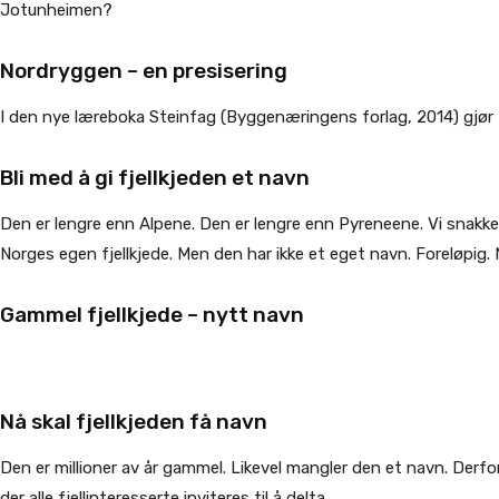
Jotunheimen?
Nordryggen – en presisering
I den nye læreboka Steinfag (Byggenæringens forlag, 2014) gjør 
Bli med å gi fjellkjeden et navn
Den er lengre enn Alpene. Den er lengre enn Pyreneene. Vi snakk
Norges egen fjellkjede. Men den har ikke et eget navn. Foreløpig
Gammel fjellkjede – nytt navn
Nå skal fjellkjeden få navn
Den er millioner av år gammel. Likevel mangler den et navn. Derf
der alle fjellinteresserte inviteres til å delta.