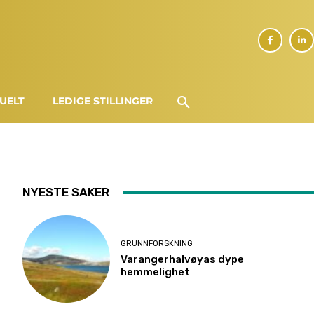
UELT
LEDIGE STILLINGER
NYESTE SAKER
GRUNNFORSKNING
Varangerhalvøyas dype
hemmelighet