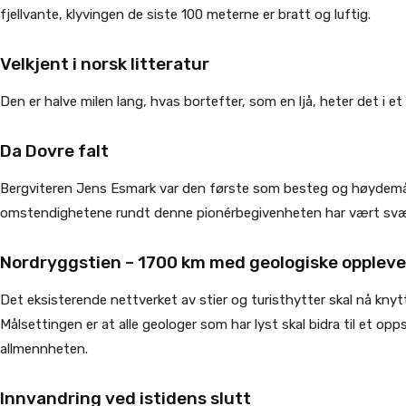
fjellvante, klyvingen de siste 100 meterne er bratt og luftig.
Velkjent i norsk litteratur
Den er halve milen lang, hvas bortefter, som en ljå, heter det i et 
Da Dovre falt
Bergviteren Jens Esmark var den første som besteg og høydemålt
omstendighetene rundt denne pionérbegivenheten har vært svært 
Nordryggstien – 1700 km med geologiske oppleve
Det eksisterende nettverket av stier og turisthytter skal nå kn
Målsettingen er at alle geologer som har lyst skal bidra til et opps
allmennheten.
Innvandring ved istidens slutt