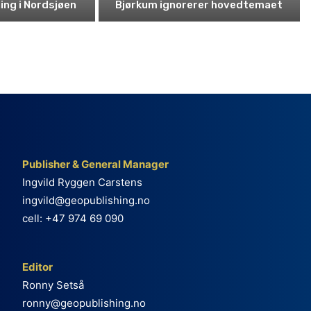
ning i Nordsjøen
Bjørkum ignorerer hovedtemaet
Publisher & General Manager
Ingvild Ryggen Carstens
ingvild@geopublishing.no
cell: +47 974 69 090
Editor
Ronny Setså
ronny@geopublishing.no