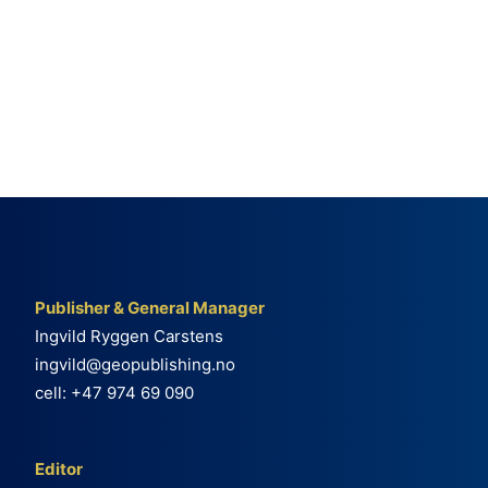
Publisher & General Manager
Ingvild Ryggen Carstens
ingvild@geopublishing.no
cell: +47 974 69 090
Editor