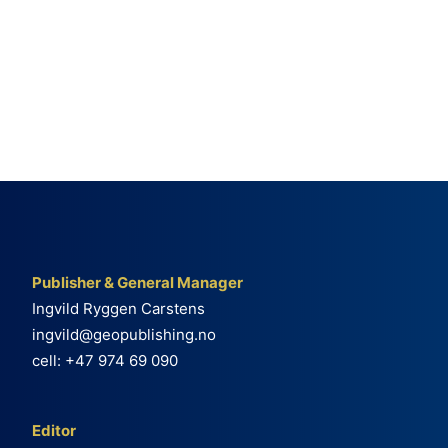
Publisher & General Manager
Ingvild Ryggen Carstens
ingvild@geopublishing.no
cell: +47 974 69 090
Editor