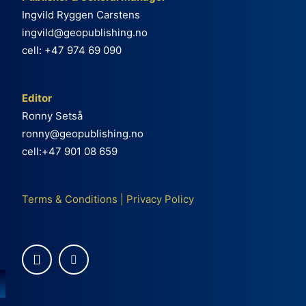
Ingvild Ryggen Carstens
ingvild@geopublishing.no
cell: +47 974 69 090
Editor
Ronny Setså
ronny@geopublishing.no
cell:+47 901 08 659
Terms & Conditions
|
Privacy Policy
e