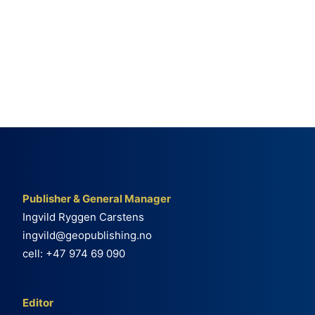
Publisher & General Manager
Ingvild Ryggen Carstens
ingvild@geopublishing.no
cell: +47 974 69 090
Editor