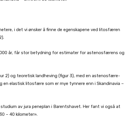
etere, i det vi ønsker å finne de egenskapene ved litosfæren
).
 000 år, får stor betydning for estimater for astenosfærens og
ur 2) og teoretisk landheving (figur 3), med en astenosfære-
g en elastisk litosfære som er mye tynnere enn i Skandinavia –
studium av jura peneplan i Barentshavet. Her fant vi også at
30 – 40 kilometer».