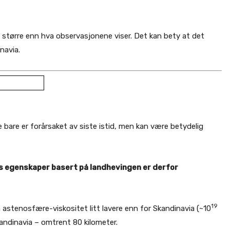
 større enn hva observasjonene viser. Det kan bety at det
navia.
bare er forårsaket av siste istid, men kan være betydelig
s egenskaper basert på landhevingen er derfor
19
stenosfære-viskositet litt lavere enn for Skandinavia (~10
kandinavia – omtrent 80 kilometer.