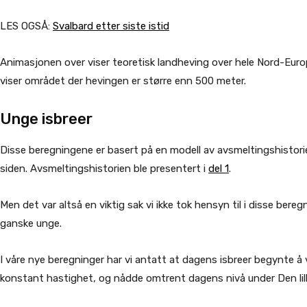
LES OGSÅ:
Svalbard etter siste istid
Animasjonen over viser teoretisk landheving over hele Nord-Europa 
viser området der hevingen er større enn 500 meter.
Unge isbreer
Disse beregningene er basert på en modell av avsmeltingshistorien
siden. Avsmeltingshistorien ble presentert i
del 1
.
Men det var altså en viktig sak vi ikke tok hensyn til i disse ber
ganske unge.
I våre nye beregninger har vi antatt at dagens isbreer begynte å 
konstant hastighet, og nådde omtrent dagens nivå under Den lille 