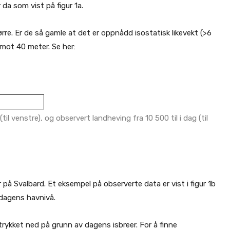
da som vist på figur 1a.
ørre. Er de så gamle at det er oppnådd isostatisk likevekt (>6
imot 40 meter. Se her:
il venstre), og observert landheving fra 10 500 til i dag (til
r på Svalbard. Et eksempel på observerte data er vist i figur 1b
 dagens havnivå.
 trykket ned på grunn av dagens isbreer. For å finne