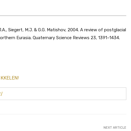
J.A., Siegert, M.J. & G.G. Matishov, 2004. A review of postglacial
rthern Eurasia. Quaternary Science Reviews 23, 1391–1434.
IKKELEN!
2/
NEXT ARTICLE