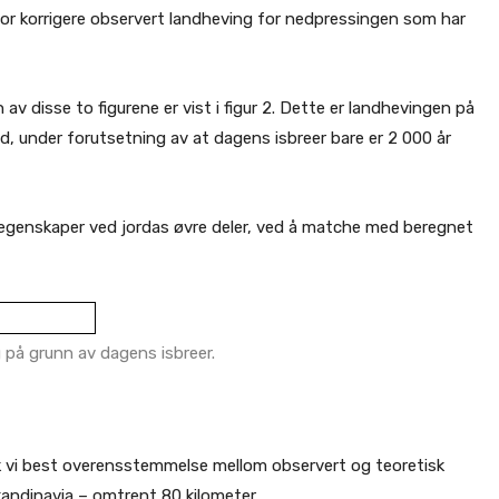
for korrigere observert landheving for nedpressingen som har
 av disse to figurene er vist i figur 2. Dette er landhevingen på
id, under forutsetning av at dagens isbreer bare er 2 000 år
e egenskaper ved jordas øvre deler, ved å matche med beregnet
g på grunn av dagens isbreer.
ikk vi best overensstemmelse mellom observert og teoretisk
kandinavia – omtrent 80 kilometer.