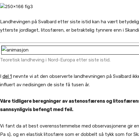
Landhevingen på Svalbard etter siste istid kan ha vært betydelig
ytterste jordlaget, litosfæren, er betraktelig tynnere enn i Skandi
Teoretisk landheving i Nord-Europa etter siste istid.
I
del 1
nevnte vi at den observerte landhevningen på Svalbard ikke 
influert av nedisingen de siste få tusen år.
Våre tidligere beregninger av astenosfærens og litosfæren
sannsynligvis befengt med feil.
Vi fant da at best overensstemmelse med observasjonene gir en a
Pa s), og en elastisk litosfære som er dobbelt så tykk som for S