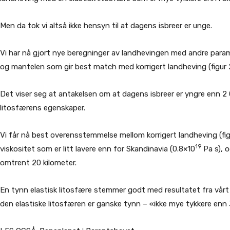
Men da tok vi altså ikke hensyn til at dagens isbreer er unge.
Vi har nå gjort nye beregninger av landhevingen med andre param
og mantelen som gir best match med korrigert landheving (figur 2
Det viser seg at antakelsen om at dagens isbreer er yngre enn 2
litosfærens egenskaper.
Vi får nå best overensstemmelse mellom korrigert landheving (fig
19
viskositet som er litt lavere enn for Skandinavia (0.8×10
Pa s), o
omtrent 20 kilometer.
En tynn elastisk litosfære stemmer godt med resultatet fra vårt 
den elastiske litosfæren er ganske tynn – «ikke mye tykkere enn 