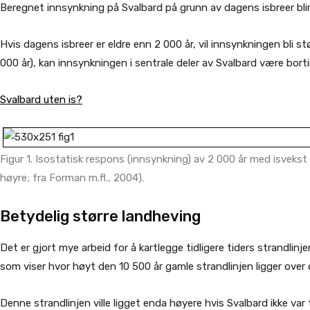
Beregnet innsynkning på Svalbard på grunn av dagens isbreer blir 
Hvis dagens isbreer er eldre enn 2 000 år, vil innsynkningen bli st
000 år), kan innsynkningen i sentrale deler av Svalbard være bort
Svalbard uten is?
Figur 1. Isostatisk respons (innsynkning) av 2 000 år med isvekst (t
høyre; fra Forman m.fl., 2004).
Betydelig større landheving
Det er gjort mye arbeid for å kartlegge tidligere tiders strandlinje
som viser hvor høyt den 10 500 år gamle strandlinjen ligger over
Denne strandlinjen ville ligget enda høyere hvis Svalbard ikke var