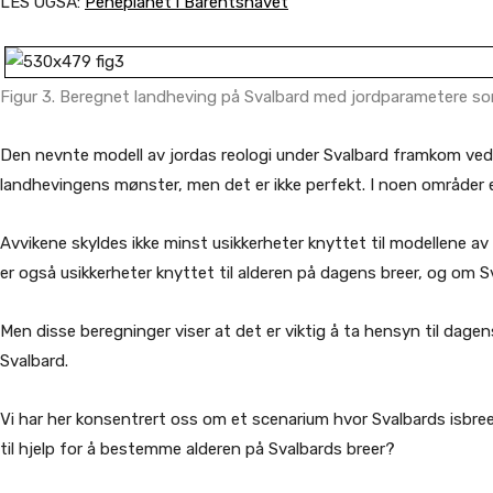
LES OGSÅ:
Peneplanet i Barentshavet
Figur 3. Beregnet landheving på Svalbard med jordparametere som
Den nevnte modell av jordas reologi under Svalbard framkom ved
landhevingens mønster, men det er ikke perfekt. I noen områder e
Avvikene skyldes ikke minst usikkerheter knyttet til modellene av
er også usikkerheter knyttet til alderen på dagens breer, og om Sval
Men disse beregninger viser at det er viktig å ta hensyn til dagen
Svalbard.
Vi har her konsentrert oss om et scenarium hvor Svalbards isbree
til hjelp for å bestemme alderen på Svalbards breer?