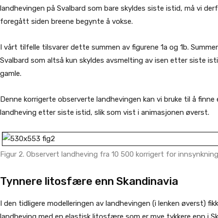
landhevingen på Svalbard som bare skyldes siste istid, må vi der
foregått siden breene begynte å vokse.
I vårt tilfelle tilsvarer dette summen av figurene 1a og 1b. Summen
Svalbard som altså kun skyldes avsmelting av isen etter siste ist
gamle.
Denne korrigerte observerte landhevingen kan vi bruke til å finn
landheving etter siste istid, slik som vist i animasjonen øverst.
Figur 2. Observert landheving fra 10 500 korrigert for innsynknin
Tynnere litosfære enn Skandinavia
I den tidligere modelleringen av landhevingen (i lenken øverst) f
landheving med en elastisk litosfære som er mye tykkere enn i S