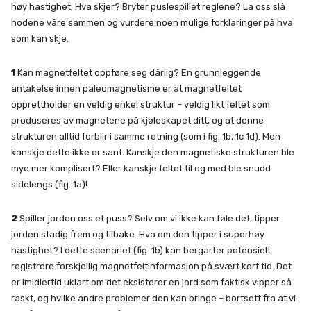
høy hastighet. Hva skjer? Bryter puslespillet reglene? La oss slå
hodene våre sammen og vurdere noen mulige forklaringer på hva
som kan skje.
1
Kan magnetfeltet oppføre seg dårlig? En grunnleggende
antakelse innen paleomagnetisme er at magnetfeltet
opprettholder en veldig enkel struktur – veldig likt feltet som
produseres av magnetene på kjøleskapet ditt, og at denne
strukturen alltid forblir i samme retning (som i fig. 1b, 1c 1d). Men
kanskje dette ikke er sant. Kanskje den magnetiske strukturen ble
mye mer komplisert? Eller kanskje feltet til og med ble snudd
sidelengs (fig. 1a)!
2
Spiller jorden oss et puss? Selv om vi ikke kan føle det, tipper
jorden stadig frem og tilbake. Hva om den tipper i superhøy
hastighet? I dette scenariet (fig. 1b) kan bergarter potensielt
registrere forskjellig magnetfeltinformasjon på svært kort tid. Det
er imidlertid uklart om det eksisterer en jord som faktisk vipper så
raskt, og hvilke andre problemer den kan bringe – bortsett fra at vi