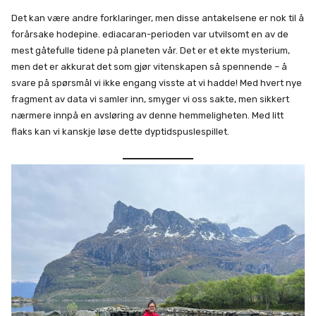
Det kan være andre forklaringer, men disse antakelsene er nok til å
forårsake hodepine. ediacaran-perioden var utvilsomt en av de
mest gåtefulle tidene på planeten vår. Det er et ekte mysterium,
men det er akkurat det som gjør vitenskapen så spennende – å
svare på spørsmål vi ikke engang visste at vi hadde! Med hvert nye
fragment av data vi samler inn, smyger vi oss sakte, men sikkert
nærmere innpå en avsløring av denne hemmeligheten. Med litt
flaks kan vi kanskje løse dette dyptidspuslespillet.