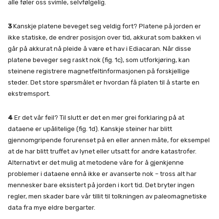
alle føler oss svimle, selvfølgelig.
3
Kanskje platene beveget seg veldig fort? Platene på jorden er
ikke statiske, de endrer posisjon over tid, akkurat som bakken vi
går på akkurat nå pleide å være et hav i Ediacaran. Når disse
platene beveger seg raskt nok (fig. 1c), som utforkjøring, kan
steinene registrere magnetfeltinformasjonen på forskjellige
steder. Det store spørsmålet er hvordan få platen til å starte en
ekstremsport.
4
Er det vår feil? Til slutt er det en mer grei forklaring på at
dataene er upålitelige (fig. 1d). Kanskje steiner har blitt
gjennomgripende forurenset på en eller annen måte, for eksempel
at de har blitt truffet av lynet eller utsatt for andre katastrofer.
Alternativt er det mulig at metodene våre for å gjenkjenne
problemer i dataene ennå ikke er avanserte nok – tross alt har
mennesker bare eksistert på jorden i kort tid. Det bryter ingen
regler, men skader bare vår tillit til tolkningen av paleomagnetiske
data fra mye eldre bergarter.