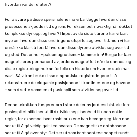
hvordan var de relatert?
For å svare på disse spørsmålene må vi kartlegge hvordan disse
prosessene skjedde i tid og rom. For eksempel, nøyaktig når dukket
komplekse dyr opp, og hvor? I løpet av de siste tiårene har vi lært
mye om hvordan disse endringene utspilte seg over tid, men vi har
ennå ikke klart å forstå hvordan disse dyrene utviklet seg over tid
og sted. Det er her «paleomagnetisme» kommer inn! Bergarter kan
magnetiseres permanent av jordens magnetfelt når de dannes, og
disse registreringene kan fortelle en historie om hvor en stein har
vært. Så vi kan bruke disse magnetiske registreringene til å
rekonstruere de eldgamle posisjonene til kontinentene og havene
– som å sette sammen et puslespill som utvikler seg over tid.
Denne teknikken fungerer bra i store deler av jordens historie fordi
puslespillet alltid ser ut til å utvikle seg i henhold til noen enkle
regler, for eksempel hvor raskt brikkene kan bevege seg. Men noe
ser ut til å gå veldig galt i ediacaran. De magnetiske databasene
ser ut til å gå over styr. Det ser ut som kontinentene hoppet rundt i