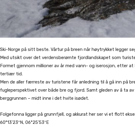
Ski-Norge på sitt beste. Vårtur på breen når høytrykket legger seg
Med utsikt over det verdensberømte fjordlandskapet som turiste
Formet gjennom millioner av år med vann- og iserosjon, etter at 
tertiær tid.
Men de aller færreste av turistene får anledning til å gå inn på br
fugleperspektivet over både bre og fjord. Samt gleden av å ta av 
berggrunnen – midt inne i det hvite isødet.
Folgefonna ligger på grunnfjell, og akkurat her ser vi et flott eks
60°13’23″N, 06°25’53″E