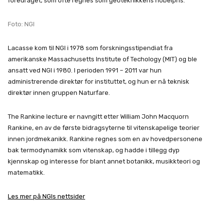
foredraget, som ofte regnes som geoteknikkens nobelpris.
Foto: NGI
Lacasse kom til NGI i 1978 som forskningsstipendiat fra
amerikanske Massachusetts Institute of Techology (MIT) og ble
ansatt ved NGI i 1980. I perioden 1991 – 2011 var hun
administrerende direktør for instituttet, og hun er nå teknisk
direktør innen gruppen Naturfare.
The Rankine lecture er navngitt etter William John Macquorn
Rankine, en av de første bidragsyterne til vitenskapelige teorier
innen jordmekanikk. Rankine regnes som en av hovedpersonene
bak termodynamikk som vitenskap, og hadde i tillegg dyp
kjennskap og interesse for blant annet botanikk, musikkteori og
matematikk.
Les mer på NGIs nettsider