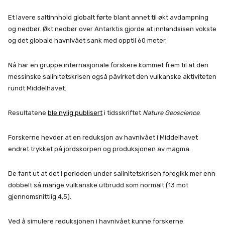
Et lavere saltinnhold globalt førte blant annet til økt avdampning
og nedbør. Økt nedbør over Antarktis gjorde at innlandsisen vokste
og det globale havnivået sank med opptil 60 meter.
Nå har en gruppe internasjonale forskere kommet frem til at den
messinske salinitetskrisen også påvirket den vulkanske aktiviteten
rundt Middelhavet.
Resultatene
ble nylig publisert
i tidsskriftet
Nature Geoscience
.
Forskerne hevder at en reduksjon av havnivået i Middelhavet
endret trykket på jordskorpen og produksjonen av magma.
De fant ut at det i perioden under salinitetskrisen foregikk mer enn
dobbelt så mange vulkanske utbrudd som normalt (13 mot
gjennomsnittlig 4,5).
Ved å simulere reduksjonen i havnivået kunne forskerne