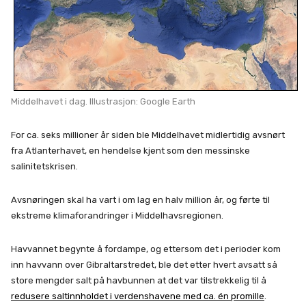
Middelhavet i dag. Illustrasjon: Google Earth
For ca. seks millioner år siden ble Middelhavet midlertidig avsnørt
fra Atlanterhavet, en hendelse kjent som den messinske
salinitetskrisen.
Avsnøringen skal ha vart i om lag en halv million år, og førte til
ekstreme klimaforandringer i Middelhavsregionen.
Havvannet begynte å fordampe, og ettersom det i perioder kom
inn havvann over Gibraltarstredet, ble det etter hvert avsatt så
store mengder salt på havbunnen at det var tilstrekkelig til å
redusere saltinnholdet i verdenshavene med ca. én promille
.