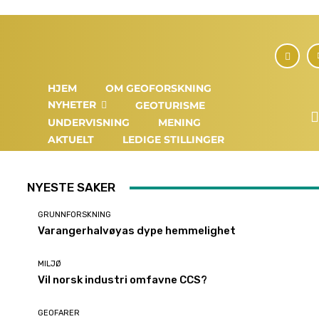
HJEM
OM GEOFORSKNING
NYHETER
GEOTURISME
UNDERVISNING
MENING
AKTUELT
LEDIGE STILLINGER
NYESTE SAKER
GRUNNFORSKNING
Varangerhalvøyas dype hemmelighet
MILJØ
Vil norsk industri omfavne CCS?
GEOFARER