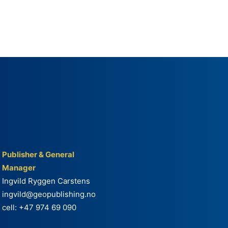
Publisher & General
Manager
Ingvild Ryggen Carstens
ingvild@geopublishing.no
cell: +47 974 69 090