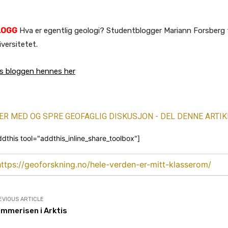
LOGG
Hva er egentlig geologi? Studentblogger Mariann Forsberg f
iversitetet.
s bloggen hennes her
R MED OG SPRE GEOFAGLIG DISKUSJON - DEL DENNE ARTIK
ddthis tool="addthis_inline_share_toolbox"]
https://geoforskning.no/hele-verden-er-mitt-klasserom/
EVIOUS ARTICLE
mmerisen i Arktis