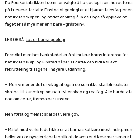
Da Forskerfabrikken i sommer valgte å ha geologi som hovedtema
på kursene, fortalte Finstad at geologi er et hjørnesteinsfag innen
naturvitenskapen, og at det er viktig å la de unge få oppleve at
faget er så mye mer enn bare «gråstein».
LES OGSÅ:
Lærer barna geologi
Formålet med høstverkstedet er å stimulere barns interesse for
naturvitenskap, og Finstad håper at dette kan bidra til økt
rekruttering til fagene i høyere utdanning.
– Men vi mener det er viktig at også de som ikke skal bli realister
skal ha litt kunnskap om naturvitenskap og realfag. Alle burde vite
noe om dette, fremholder Finstad.
Men først og fremst skal det være gøy.
– Målet med verkstedet ikke er at barna skal lære mest mulig, men
heller vekke nysgjerrigheten slik at de ønsker å lære mer senere i