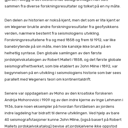
sammen fra diverse forskningsresultater og tolket på en ny måte.
Den delen av historien er nokså kjent, men det som er lite kjent er
om Wegener brukte andre forskningsresultater fra geofysikkens
verden, nærmere bestemt fra seismologiens utvikling.
Forskningsresultatene fra og med 1858 og frem til 1912, var like
banebrytende på sin måte, men ble kanskje ikke brukt på en
helhetlig syntese. Den globale samlingen av den første
jordskjelvskatalogen av Robert Mallet i 1858, og det første globale
seismografnettverket, som ble etablert av John Milne i 1892, var
begynnelsen på en utvikling i seismologiens historie som bør sees
parallelt med Wegeners teori om kontinentaldrift.
Senere var oppdagelsen av Moho av den kroatiske forskeren
Andrija Mohorovicic i 1909 og av den indre kjerne av Inge Lehmann i
1936, bare noen eksempler på hvordan forståelsen av jordens
indre lagdeling har bidratt til denne utviklingen. Ved hjelp av bare
40 seismografstasjoner kunne John Milne, (også basert på Robert
Mallets jordskjelvskatalog) bevise at jordskjelvene ikke oppstod