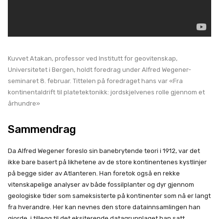
Kuvvet Atakan, professor ved Institutt for geovitenskap,
Universitetet i Bergen, holdt foredrag under Alfred Wegener-
seminaret 8. februar. Tittelen på foredraget hans var «Fra
kontinentaldrift til platetektonikk: jordskjelvenes rolle gjennom et
århundre»
Sammendrag
Da Alfred Wegener foreslo sin banebrytende teori i 1912, var det
ikke bare basert på likhetene av de store kontinentenes kystlinjer
på begge sider av Atlanteren. Han foretok også en rekke
vitenskapelige analyser av både fossilplanter og dyr gjennom
geologiske tider som sameksisterte på kontinenter som nå er langt
fra hverandre. Her kan nevnes den store datainnsamlingen han
gjorde, i tillegg til det eksiterende datagrunnlaget han satt