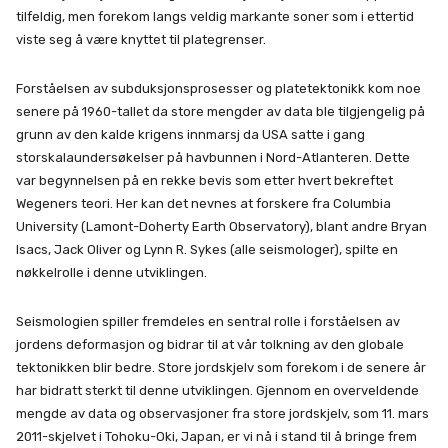
tilfeldig, men forekom langs veldig markante soner som i ettertid
viste seg å være knyttet til plategrenser.
Forståelsen av subduksjonsprosesser og platetektonikk kom noe
senere på 1960-tallet da store mengder av data ble tilgjengelig på
grunn av den kalde krigens innmarsj da USA satte i gang
storskalaundersøkelser på havbunnen i Nord-Atlanteren. Dette
var begynnelsen på en rekke bevis som etter hvert bekreftet
Wegeners teori. Her kan det nevnes at forskere fra Columbia
University (Lamont-Doherty Earth Observatory), blant andre Bryan
Isacs, Jack Oliver og Lynn R. Sykes (alle seismologer), spilte en
nøkkelrolle i denne utviklingen.
Seismologien spiller fremdeles en sentral rolle i forståelsen av
jordens deformasjon og bidrar til at vår tolkning av den globale
tektonikken blir bedre. Store jordskjelv som forekom i de senere år
har bidratt sterkt til denne utviklingen. Gjennom en overveldende
mengde av data og observasjoner fra store jordskjelv, som 11. mars
2011-skjelvet i Tohoku-Oki, Japan, er vi nå i stand til å bringe frem