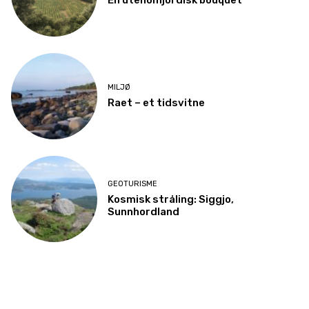
En utenomjordisk bouquet
MILJØ
Raet – et tidsvitne
GEOTURISME
Kosmisk stråling: Siggjo,
Sunnhordland