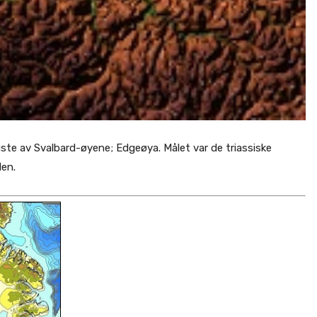
igste av Svalbard-øyene; Edgeøya. Målet var de triassiske
den.