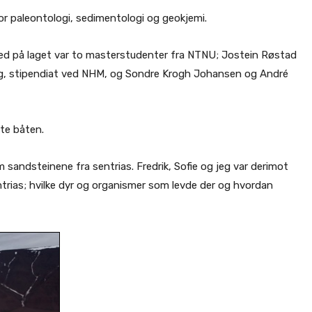
or paleontologi, sedimentologi og geokjemi.
ed på laget var to masterstudenter fra NTNU; Jostein Røstad
meg, stipendiat ved NHM, og Sondre Krogh Johansen og André
lte båten.
 sandsteinene fra sentrias. Fredrik, Sofie og jeg var derimot
trias; hvilke dyr og organismer som levde der og hvordan