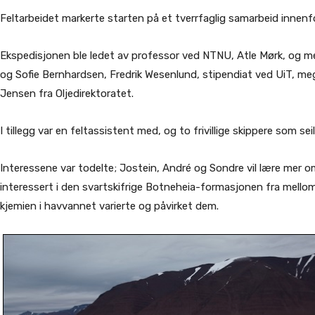
Feltarbeidet markerte starten på et tverrfaglig samarbeid innenf
Ekspedisjonen ble ledet av professor ved NTNU, Atle Mørk, og m
og Sofie Bernhardsen, Fredrik Wesenlund, stipendiat ved UiT, 
Jensen fra Oljedirektoratet.
I tillegg var en feltassistent med, og to frivillige skippere som sei
Interessene var todelte; Jostein, André og Sondre vil lære mer om
interessert i den svartskifrige Botneheia-formasjonen fra mellom
kjemien i havvannet varierte og påvirket dem.