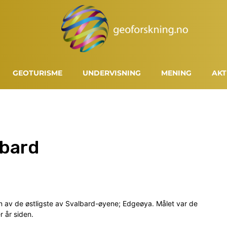
GEOTURISME
UNDERVISNING
MENING
AKT
lbard
en av de østligste av Svalbard-øyene; Edgeøya. Målet var de
r år siden.