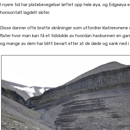
I nyere tid har platebevegelser løftet opp hele øya, og Edgeøya e
horisontalt lagdelt skifer.
Disse danner ofte bratte skråninger som utfordrer klatreevnene
flater hvor man kan få et tidsbilde av hvordan havbunnen en gang
og mange av dem har blitt bevart etter at de døde og sank ned i