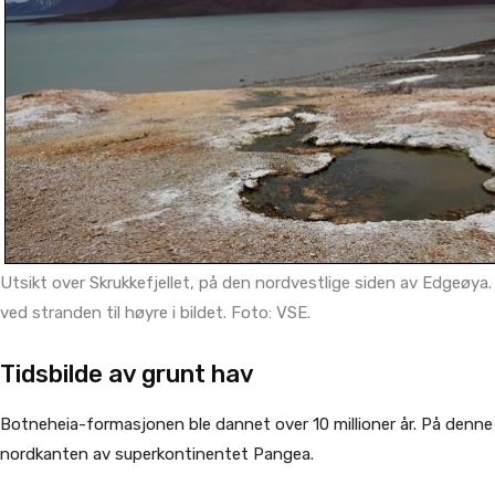
Utsikt over Skrukkefjellet, på den nordvestlige siden av Edgeøya.
ved stranden til høyre i bildet. Foto: VSE.
Tidsbilde av grunt hav
Botneheia-formasjonen ble dannet over 10 millioner år. På denne
nordkanten av superkontinentet Pangea.