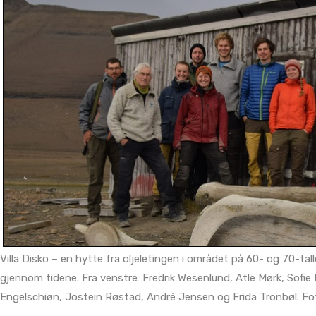
Villa Disko – en hytte fra oljeletingen i området på 60- og 70-tal
gjennom tidene. Fra venstre: Fredrik Wesenlund, Atle Mørk, Sofi
Engelschiøn, Jostein Røstad, André Jensen og Frida Tronbøl. Fo