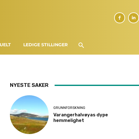
UELT
LEDIGE STILLINGER
NYESTE SAKER
GRUNNFORSKNING
Varangerhalvøyas dype
hemmelighet