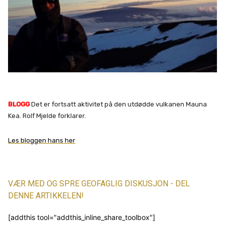
BLOGG
Det er fortsatt aktivitet på den utdødde vulkanen Mauna
Kea. Rolf Mjelde forklarer.
Les bloggen hans her
VÆR MED OG SPRE GEOFAGLIG DISKUSJON - DEL
DENNE ARTIKKELEN!
[addthis tool="addthis_inline_share_toolbox"]