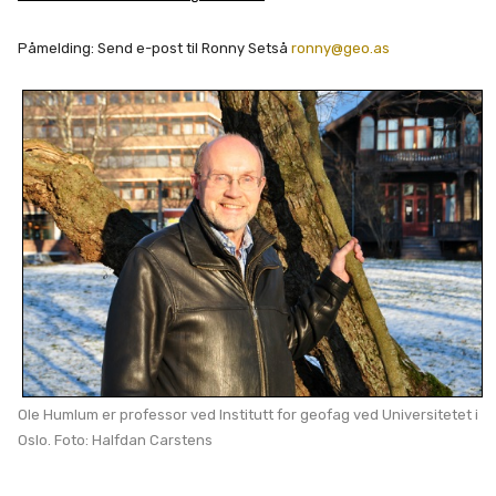
Påmelding: Send e-post til Ronny Setså
ronny@geo.as
Ole Humlum er professor ved Institutt for geofag ved Universitetet i
Oslo. Foto: Halfdan Carstens