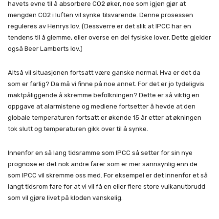
havets evne til å absorbere CO2 øker, noe som igjen gjør at
mengden CO2 i luften vil synke tilsvarende. Denne prosessen
reguleres av Henrys lov. (Dessverre er det slik at IPCC har en
tendens til å glemme, eller overse en del fysiske lover. Dette gjelder
også Beer Lamberts lov.)
Altså vil situasjonen fortsatt være ganske normal. Hva er det da
som er farlig? Da må vi finne på noe annet. For det er jo tydeligvis
maktpåliggende å skremme befolkningen? Dette er så viktig en
oppgave at alarmistene og mediene fortsetter å hevde at den
globale temperaturen fortsatt er økende 15 år etter at økningen
tok slutt og temperaturen gikk over til å synke.
Innenfor en så lang tidsramme som IPCC så setter for sin nye
prognose er det nok andre farer som er mer sannsynlig enn de
som IPCC vil skremme oss med. For eksempel er det innenfor et så
langt tidsrom fare for at vi vil få en eller flere store vulkanutbrudd
som vil gjøre livet på kloden vanskelig.