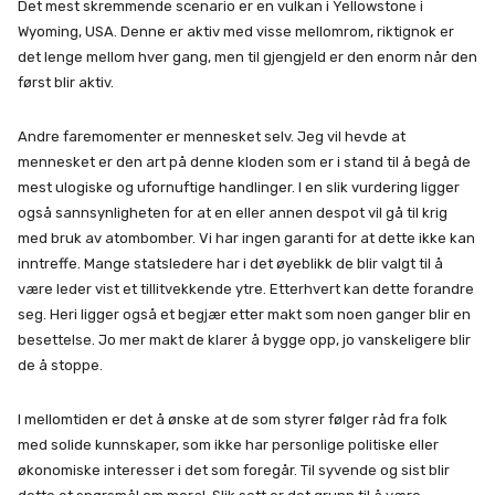
Det mest skremmende scenario er en vulkan i Yellowstone i
Wyoming, USA. Denne er aktiv med visse mellomrom, riktignok er
det lenge mellom hver gang, men til gjengjeld er den enorm når den
først blir aktiv.
Andre faremomenter er mennesket selv. Jeg vil hevde at
mennesket er den art på denne kloden som er i stand til å begå de
mest ulogiske og ufornuftige handlinger. I en slik vurdering ligger
også sannsynligheten for at en eller annen despot vil gå til krig
med bruk av atombomber. Vi har ingen garanti for at dette ikke kan
inntreffe. Mange statsledere har i det øyeblikk de blir valgt til å
være leder vist et tillitvekkende ytre. Etterhvert kan dette forandre
seg. Heri ligger også et begjær etter makt som noen ganger blir en
besettelse. Jo mer makt de klarer å bygge opp, jo vanskeligere blir
de å stoppe.
I mellomtiden er det å ønske at de som styrer følger råd fra folk
med solide kunnskaper, som ikke har personlige politiske eller
økonomiske interesser i det som foregår. Til syvende og sist blir