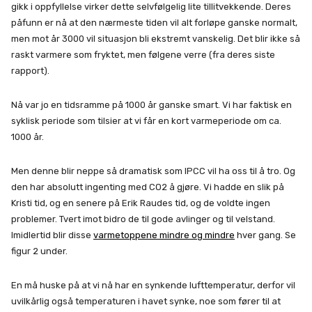
gikk i oppfyllelse virker dette selvfølgelig lite tillitvekkende. Deres
påfunn er nå at den nærmeste tiden vil alt forløpe ganske normalt,
men mot år 3000 vil situasjon bli ekstremt vanskelig. Det blir ikke så
raskt varmere som fryktet, men følgene verre (fra deres siste
rapport).
Nå var jo en tidsramme på 1000 år ganske smart. Vi har faktisk en
syklisk periode som tilsier at vi får en kort varmeperiode om ca.
1000 år.
Men denne blir neppe så dramatisk som IPCC vil ha oss til å tro. Og
den har absolutt ingenting med CO2 å gjøre. Vi hadde en slik på
Kristi tid, og en senere på Erik Raudes tid, og de voldte ingen
problemer. Tvert imot bidro de til gode avlinger og til velstand.
Imidlertid blir disse
varmetoppene mindre og mindre
hver gang. Se
figur 2 under.
En må huske på at vi nå har en synkende lufttemperatur, derfor vil
uvilkårlig også temperaturen i havet synke, noe som fører til at