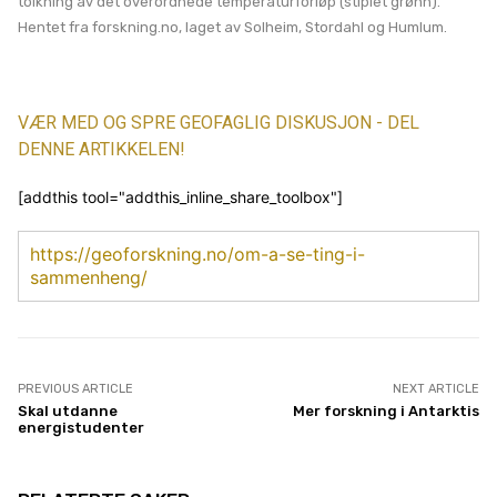
tolkning av det overordnede temperaturforløp (stiplet grønn).
Hentet fra forskning.no, laget av Solheim, Stordahl og Humlum.
VÆR MED OG SPRE GEOFAGLIG DISKUSJON - DEL
DENNE ARTIKKELEN!
[addthis tool="addthis_inline_share_toolbox"]
https://geoforskning.no/om-a-se-ting-i-
sammenheng/
PREVIOUS ARTICLE
NEXT ARTICLE
Skal utdanne
Mer forskning i Antarktis
energistudenter