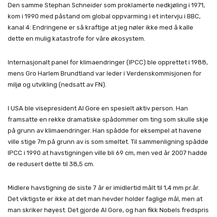
Den samme Stephan Schneider som proklamerte nedkjøling i 1971,
kom i 1990 med påstand om global oppvarming i et intervju i BBC,
kanal 4: Endringene er så kraftige at jeg nøler ikke med å kalle
dette en mulig katastrofe for våre økosystem.
Internasjonalt panel for klimaendringer (IPCC) ble opprettet i 1988,
mens Gro Harlem Brundtland var leder i Verdenskommisjonen for
miljø og utvikling (nedsatt av FN).
I USA ble visepresident Al Gore en spesielt aktiv person. Han
framsatte en rekke dramatiske spådommer om ting som skulle skje
på grunn av klimaendringer. Han spådde for eksempel at havene
ville stige 7m på grunn av is som smeltet. Til sammenligning spådde
IPCC i 1990 at havstigningen ville bli 69 cm, men ved år 2007 hadde
de redusert dette til 38,5 cm.
Midlere havstigning de siste 7 år er imidlertid målt til 1,4 mm pr.år.
Det viktigste er ikke at det man hevder holder faglige mål, men at
man skriker høyest. Det gjorde Al Gore, og han fikk Nobels fredspris