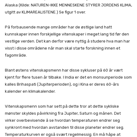
Alaska (Kilde: NATUREN-IKKE MENNESKENE STYRER JORDENS KLIMA,
utgitt av KLIMAREALISTENE.) Se figur 1 over.
På forbausende mange områder har de østlige land hatt
kunnskaper innen forskjellige vitenskaper i meget lang tid før den
vestlige verden. Det kan derfor være nyttig å studere hva man har
visst i disse områdene når man skal starte forskning innen et
fagområde.
Blant østens vitenskapsmenn har disse sykluser på 60 år vært
kjent for flere tusen år tilbake. I India er det en monsunperiode som
kalles Brihaspati (Jupiterperioden), og i Kina er deres 60-års
kalender en klimakalender.
Vitenskapsmenn som har sett på dette tror at dette sykliske
mønster skyldes påvirkning fra Jupiter, Saturn og månen. Det
virker overbevisende å se hvordan temperaturen endrer seg
synkront med hvordan avstanden til disse planeter endrer seg.
Temperaturkurven er også svært regelmessig. En må håpe at