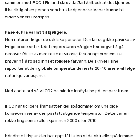
sammen med IPCC. I Finland skrev da Jarl Ahlbeck at det kjennes
ikke riktig at en person som brukte åpenbare løgner kunne bli
tildelt Nobels Fredspris.
Fase 4. Fra varmt til kjøligere.
Men naturen følger de sykliske perioder. Den lar seg ikke påvirke av
ivrige predikanter. Når temperaturen nå igjen har begynt å gå
nedover får IPCC med rette et virkelig forklaringsproblem. De
prøver nå å ro seg inn i et roligere farvann. De skriver i sine
rapporter at den globale temperatur de neste 20-40 årene vil følge
naturlige variasjoner.
Med andre ord så vil CO2 ha mindre innflytelse på temperaturen.
IPCC har tidligere framsatt en del spådommer om uheldige
konsekvenser av den påstått stigende temperatur. Dette var en
rekke ting som skulle skje innen 2000 eller 2010.
Når disse tidspunkter har oppstått uten at de aktuelle spådommer