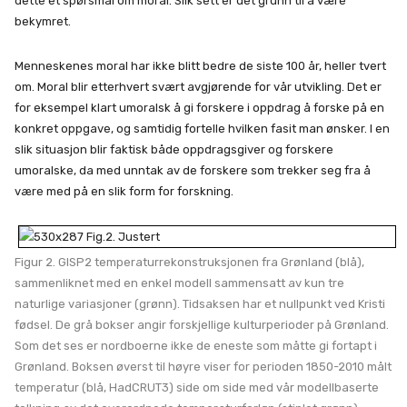
dette et spørsmål om moral. Slik sett er det grunn til å være
bekymret.
Menneskenes moral har ikke blitt bedre de siste 100 år, heller tvert
om. Moral blir etterhvert svært avgjørende for vår utvikling. Det er
for eksempel klart umoralsk å gi forskere i oppdrag å forske på en
konkret oppgave, og samtidig fortelle hvilken fasit man ønsker. I en
slik situasjon blir faktisk både oppdragsgiver og forskere
umoralske, da med unntak av de forskere som trekker seg fra å
være med på en slik form for forskning.
Figur 2. GISP2 temperaturrekonstruksjonen fra Grønland (blå),
sammenliknet med en enkel modell sammensatt av kun tre
naturlige variasjoner (grønn). Tidsaksen har et nullpunkt ved Kristi
fødsel. De grå bokser angir forskjellige kulturperioder på Grønland.
Som det ses er nordboerne ikke de eneste som måtte gi fortapt i
Grønland. Boksen øverst til høyre viser for perioden 1850-2010 målt
temperatur (blå, HadCRUT3) side om side med vår modellbaserte