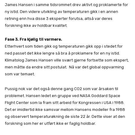
James Hansen i samme tidsrommet drev aktivt og proklamerte for
ny istid. Den videre utvikling av temperaturen gikk i en annen
retning enn hva disse 3 eksperter forutsa, altså var deres
forskning ikke av holdbar kvalitet.
Fase 3. Fra kjølig til varmere.
Etterhvert som tiden gikk og temperaturen gikk opp i stedet for
ned passet det ikke lengre så bra å proklamere for en ny istid.
Klimatolog James Hansen ville svært gjerne fortsette som ekspert,
men måtte da endre sitt postulat. Nå var det global oppvarming
som var temaet.
Pussig nok var det også denne gang CO2 som var årsaken til
problemet. Hansen ledet en gruppe ved NASA Goddard Space
Flight Center som la fram sitt arbeid for Kongressen i USA i 1988.
Det er imidlertid ikke samsvar mellom Hansens modeller fra 1988
og observert temperaturøkning de siste 22 år. Dette viser at den
forskning som her er utført ikke er faglig holdbar.