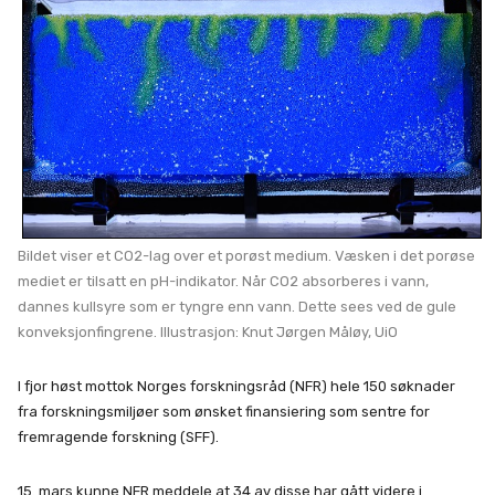
Bildet viser et CO2-lag over et porøst medium. Væsken i det porøse
mediet er tilsatt en pH-indikator. Når CO2 absorberes i vann,
dannes kullsyre som er tyngre enn vann. Dette sees ved de gule
konveksjonfingrene. Illustrasjon: Knut Jørgen Måløy, UiO
I fjor høst mottok Norges forskningsråd (NFR) hele 150 søknader
fra forskningsmiljøer som ønsket finansiering som sentre for
fremragende forskning (SFF).
15. mars kunne NFR meddele at 34 av disse har gått videre i