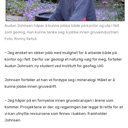
Audun Johnsen håper å kunne jobbe både på kontor og ute i felt
som geolog. Han kunne tenke seg å jobbe innen gruveindustrien.
Foto: Ronny Setså
– Jeg ønsket en sikker jobb med mulighet for å arbeide både på
kontor og i felt. Derfor var geologi et naturlig valg for meg, forteller
Audun Johnsen, ny student ved Institutt for geofag, UiO.
Johnsen forteller at han vil fordype seg i mineralogi. Målet er å
kunne jobbe innen gruvedrift.
– Jeg håper på en fornyelse innen gruvebransjen i årene som
kommer. Prosjektene er der, og regjeringen bør legge til rette for at
vi kan utnytte ressursene som finnes i bakken, framholder
Johnsen.