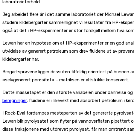
laboratorieforhold.
Jeg arbeidet flere år i det samme laboratoriet der Michael Lew
studere kildebergarter sammenlignet vi resultater fra HP-ekspe
også at det i HP-eksperimenter er stor forskjell mellom hva som
Lewan har en hypotese om at HP-eksperimenter er en god analog
utvidelse av generert petroleum som drev fluidene ut av prøvene
kildebergarter har.
Bergartsprøvene ligger dessuten tilfeldig orientert på bunnen av
«selvgenerert porøsitet» – matriksen er altså ikke konservert.
Dette massetapet er den største variabelen under dannelse og uts
beregninger
, fluidene er i likevekt med absorbert petroleum i ker
I Rock-Eval fordampes mesteparten av det genererte pyrolysate
Lewan blir pyrolysatet som flyter på vannoverflaten pipettert o
disse fraksjonene med utdrevet pyrolysat, får man omtrent s