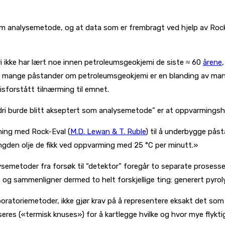
om analysemetode, og at data som er frembragt ved hjelp av Rock-E
i ikke har lært noe innen petroleumsgeokjemi de siste ≈ 60
årene
 mange påstander om petroleumsgeokjemi er en blanding av manglend
sforstått tilnærming til emnet.
i burde blitt akseptert som analysemetode” er at oppvarmingshas
ning med Rock-Eval (
M.D. Lewan & T. Ruble
) til å underbygge pås
engden olje de fikk ved oppvarming med 25 °C per minutt.»
lysemetoder fra forsøk til “detektor” foregår to separate prosess
 og sammenligner dermed to helt forskjellige ting: generert pyrol
oratoriemetoder, ikke gjør krav på å representere eksakt det som s
seres («termisk knuses») for å kartlegge hvilke og hvor mye flykti