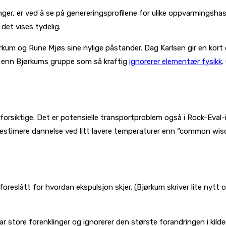
, er ved å se på genereringsprofilene for ulike oppvarmingshastig
det vises tydelig.
ørkum og Rune Mjøs sine nylige påstander. Dag Karlsen gir en ko
dre enn Bjørkums gruppe som så kraftig
ignorerer elementær fysikk
.
 forsiktige. Det er potensielle transportproblem også i Rock-Eval
estimere dannelse ved litt lavere temperaturer enn “common wisdo
eslått for hvordan ekspulsjon skjer. (Bjørkum skriver lite nytt og
store forenklinger og ignorerer den største forandringen i kilde