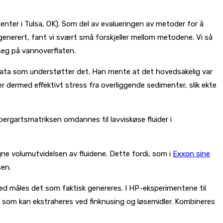
nter i Tulsa, OK). Som del av evalueringen av metoder for å
generert, fant vi svært små forskjeller mellom metodene. Vi så
seg på vannoverflaten.
 data som understøtter det. Han mente at det hovedsakelig var
 dermed effektivt stress fra overliggende sedimenter, slik ekte
bergartsmatriksen omdannes til lavviskøse fluider i
gne volumutvidelsen av fluidene. Dette fordi, som i
Exxon sine
sen.
ed måles det som faktisk genereres. I HP-eksperimentene til
e som kan ekstraheres ved finknusing og løsemidler. Kombineres