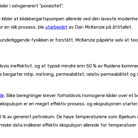
ider i selvgenerert “porøsitet”.
ke kilder at kildebergartspumpen allerede ved den laveste modenh
 en slik prosess, ble
utarbeidet
av Dan McKenzie på åttitallet.
en underliggende fysikken er forstått. McKenzie påpekte selv at te
ldsvis ineffektivt, og at typisk mindre enn 50 % av fluidene komm
 bergarter mhp. metning, permeabilitet, relativ permeabilitet og s
de
. Slike beregninger krever forholdsvis homogene kilder over et
: ekspulsjon er en meget effektiv prosess, og ekspulsjonen starter 
– 90 % av generert petroleum. De høye temperaturene som Bjørkum
miske data indikerer effektiv ekspulsjon allerede for temperaturer