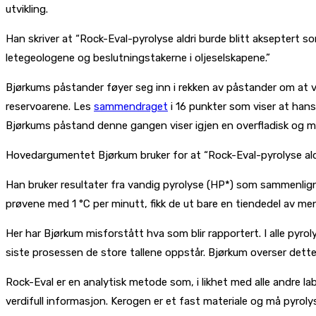
utvikling.
Han skriver at “Rock-Eval-pyrolyse aldri burde blitt akseptert s
letegeologene og beslutningstakerne i oljeselskapene.”
Bjørkums påstander føyer seg inn i rekken av påstander om at v
reservoarene. Les
sammendraget
i 16 punkter som viser at hans
Bjørkums påstand denne gangen viser igjen en overfladisk og mi
Hovedargumentet Bjørkum bruker for at “Rock-Eval-pyrolyse aldr
Han bruker resultater fra vandig pyrolyse (HP*) som sammenlig
prøvene med 1 °C per minutt, fikk de ut bare en tiendedel av m
Her har Bjørkum misforstått hva som blir rapportert. I alle pyro
siste prosessen de store tallene oppstår. Bjørkum overser dette
Rock-Eval er en analytisk metode som, i likhet med alle andre lab
verdifull informasjon. Kerogen er et fast materiale og må pyroly