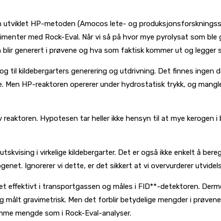
an utviklet HP-metoden (Amocos lete- og produksjonsforskningsse
rimenter med Rock-Eval. Når vi så på hvor mye pyrolysat som ble 
 blir generert i prøvene og hva som faktisk kommer ut og legger 
 til kildebergarters generering og utdrivning. Det finnes ingen
. Men HP-reaktoren opererer under hydrostatisk trykk, og mangler
 reaktoren. Hypotesen tar heller ikke hensyn til at mye kerogen i 
kvising i virkelige kildebergarter. Det er også ikke enkelt å bere
ogenet. Ignorerer vi dette, er det sikkert at vi overvurderer utvidel
t effektivt i transportgassen og måles i FID**-detektoren. Derm
g målt gravimetrisk. Men det forblir betydelige mengder i prøven
amme mengde som i Rock-Eval-analyser.