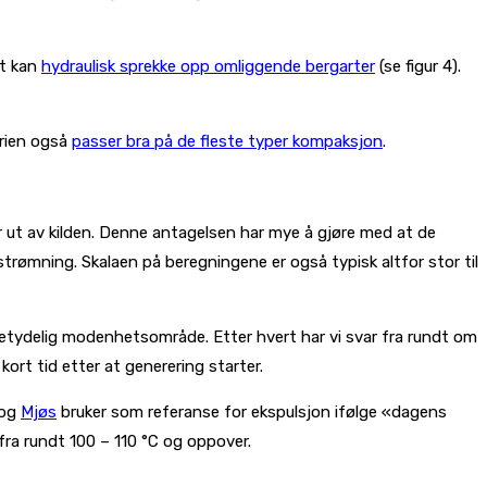
et kan
hydraulisk sprekke opp omliggende bergarter
(se figur 4).
orien også
passer bra på de fleste typer kompaksjon
.
er ut av kilden. Denne antagelsen har mye å gjøre med at de
trømning. Skalaen på beregningene er også typisk altfor stor til
 betydelig modenhetsområde. Etter hvert har vi svar fra rundt om
kort tid etter at generering starter.
 og
Mjøs
bruker som referanse for ekspulsjon ifølge «dagens
 fra rundt 100 – 110 °C og oppover.