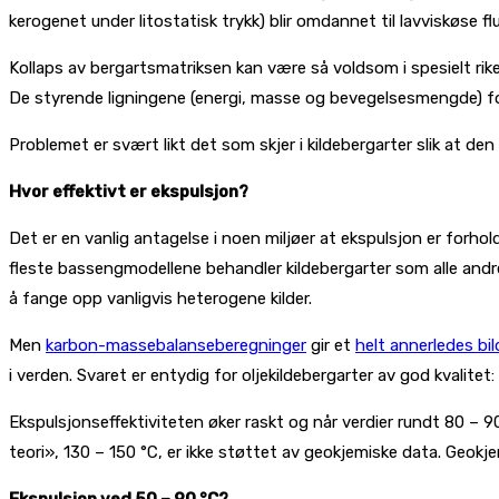
kerogenet under litostatisk trykk) blir omdannet til lavviskøse flu
Kollaps av bergartsmatriksen kan være så voldsom i spesielt ri
De styrende ligningene (energi, masse og bevegelsesmengde) for
Problemet er svært likt det som skjer i kildebergarter slik at d
Hvor effektivt er ekspulsjon?
Det er en vanlig antagelse i noen miljøer at ekspulsjon er forho
fleste bassengmodellene behandler kildebergarter som alle andre
å fange opp vanligvis heterogene kilder.
Men
karbon-massebalanseberegninger
gir et
helt annerledes bil
i verden. Svaret er entydig for oljekildebergarter av god kvalitet
Ekspulsjonseffektiviteten øker raskt og når verdier rundt 80 
teori», 130 – 150 °C, er ikke støttet av geokjemiske data. Geokje