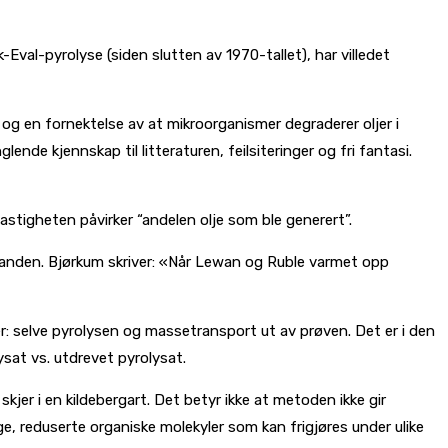
val-pyrolyse (siden slutten av 1970-tallet), har villedet
, og en fornektelse av at mikroorganismer degraderer oljer i
e kjennskap til litteraturen, feilsiteringer og fri fantasi.
tigheten påvirker “andelen olje som ble generert”.
tanden. Bjørkum skriver: «Når Lewan og Ruble varmet opp
er: selve pyrolysen og massetransport ut av prøven. Det er i den
ysat vs. utdrevet pyrolysat.
kjer i en kildebergart. Det betyr ikke at metoden ikke gir
ge, reduserte organiske molekyler som kan frigjøres under ulike