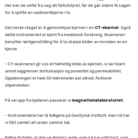
Her kan de sette fra seg alt feltutstyret, før de går videre til sagen
for å splitte en sedimentkjerne i to.
Det neste steget er å gjennomlyse kjernen i en
CT-skanner
. Også
dette instrumentet er kjent fra medisinsk forskning. Skanneren
benytter røntgenstråling for å ta skarpe bilder av innsiden av en
kjerne.
– CT-skanneren gir oss et helhetlig bilde av kjernen, vi ser blant
annet laggrenser, bioturbasjon og porøsitet og permeabilitet.
Oppløsningen er hele 50 mikrometer per piksel, forklarer
stipendiaten.
På vei opp fra kjelleren passerer vi
magnetismelaboratoriet
.
– Instrumentene her lå tidligere på Geofysisk institutt, men nå har
vi fått samlet alt under samme tak.
Røthe forteller at det var Reidar Løvlie, som nå har gått bort, som