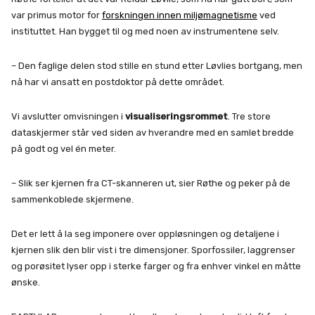
var primus motor for
forskningen innen miljømagnetisme
ved
instituttet. Han bygget til og med noen av instrumentene selv.
– Den faglige delen stod stille en stund etter Løvlies bortgang, men
nå har vi ansatt en postdoktor på dette området.
Vi avslutter omvisningen i
visualiseringsrommet
. Tre store
dataskjermer står ved siden av hverandre med en samlet bredde
på godt og vel én meter.
– Slik ser kjernen fra CT-skanneren ut, sier Røthe og peker på de
sammenkoblede skjermene.
Det er lett å la seg imponere over oppløsningen og detaljene i
kjernen slik den blir vist i tre dimensjoner. Sporfossiler, laggrenser
og porøsitet lyser opp i sterke farger og fra enhver vinkel en måtte
ønske.