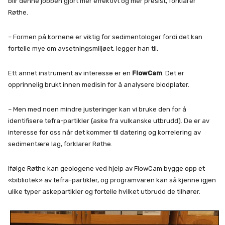
blir denne jobben gjort mer effektivt og mer presist, forklarer
Røthe.
– Formen på kornene er viktig for sedimentologer fordi det kan
fortelle mye om avsetningsmiljøet, legger han til.
Ett annet instrument av interesse er en
FlowCam
. Det er
opprinnelig brukt innen medisin for å analysere blodplater.
– Men med noen mindre justeringer kan vi bruke den for å
identifisere tefra-partikler (aske fra vulkanske utbrudd). De er av
interesse for oss når det kommer til datering og korrelering av
sedimentære lag, forklarer Røthe.
Ifølge Røthe kan geologene ved hjelp av FlowCam bygge opp et
«bibliotek» av tefra-partikler, og programvaren kan så kjenne igjen
ulike typer askepartikler og fortelle hvilket utbrudd de tilhører.