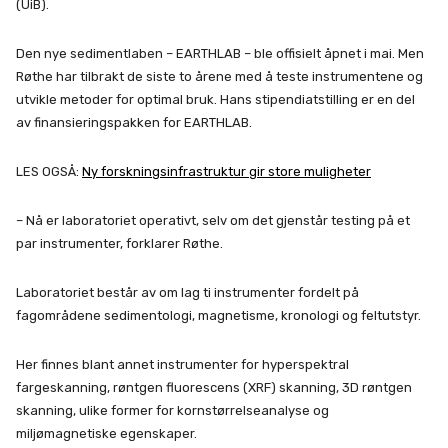
(UiB).
Den nye sedimentlaben – EARTHLAB – ble offisielt åpnet i mai. Men
Røthe har tilbrakt de siste to årene med å teste instrumentene og
utvikle metoder for optimal bruk. Hans stipendiatstilling er en del
av finansieringspakken for EARTHLAB.
LES OGSÅ:
Ny forskningsinfrastruktur gir store muligheter
– Nå er laboratoriet operativt, selv om det gjenstår testing på et
par instrumenter, forklarer Røthe.
Laboratoriet består av om lag ti instrumenter fordelt på
fagområdene sedimentologi, magnetisme, kronologi og feltutstyr.
Her finnes blant annet instrumenter for hyperspektral
fargeskanning, røntgen fluorescens (XRF) skanning, 3D røntgen
skanning, ulike former for kornstørrelseanalyse og
miljømagnetiske egenskaper.