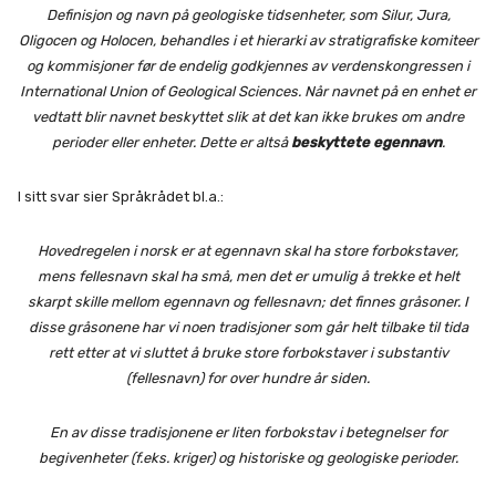
Definisjon og navn på geologiske
tids
enheter, som Silur, Jura,
Oligocen og Holocen, behandles i et hierarki av stra
ti
grafiske komiteer
og kommisjoner før de endelig godkjennes av verdenskongressen i
Interna
ti
onal Union of Geological Sciences. Når navnet på en enhet er
vedtatt blir navnet beskyttet slik at det kan ikke brukes om andre
perioder eller enheter. Dette er altså
beskyttete egennavn
.
I sitt svar sier Språkrådet bl.a.:
Hovedregelen i norsk er at egennavn skal ha store forbokstaver,
mens fellesnavn skal ha små, men det er umulig å trekke et helt
skarpt skille mellom egennavn og fellesnavn; det finnes gråsoner. I
disse gråsonene har vi noen tradisjoner som går helt tilbake til tida
rett etter at vi sluttet å bruke store forbokstaver i substantiv
(fellesnavn) for over hundre år siden.
En av disse tradisjonene er liten forbokstav i betegnelser for
begivenheter (f.eks. kriger) og historiske og geologiske perioder.