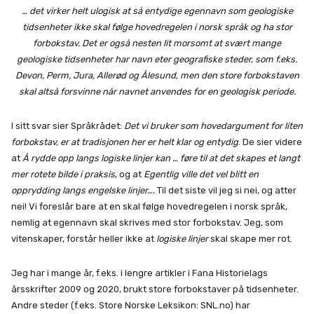
… det virker helt ulogisk at så entydige egennavn som geologiske
ti
dsenheter ikke skal følge hovedregelen i norsk språk og ha stor
forbokstav. Det er også nesten lit morsomt at svært mange
geologiske
ti
dsenheter har navn eter geografiske steder, som f.eks.
Devon, Perm, Jura, Allerød og Ålesund, men den store forbokstaven
skal altså forsvinne når navnet anvendes for en geologisk periode.
I sitt svar sier Språkrådet:
Det vi bruker som hovedargument for liten
forbokstav, er at tradisjonen her er helt klar og entydig
. De sier videre
at
Å rydde opp langs logiske linjer kan … føre til at det skapes et langt
mer rotete bilde i praksis
, og at
Egentlig ville det vel blitt en
opprydding langs engelske linjer….
Til det siste vil jeg si nei, og atter
nei! Vi foreslår bare at en skal følge hovedregelen i norsk språk,
nemlig at egennavn skal skrives med stor forbokstav. Jeg, som
vitenskaper, forstår heller ikke at
logiske linjer
skal skape mer rot.
Jeg har i mange år, f.eks. i lengre artikler i Fana Historielags
årsskrifter 2009 og 2020, brukt store forbokstaver på tidsenheter.
Andre steder (f.eks. Store Norske Leksikon: SNL.no) har