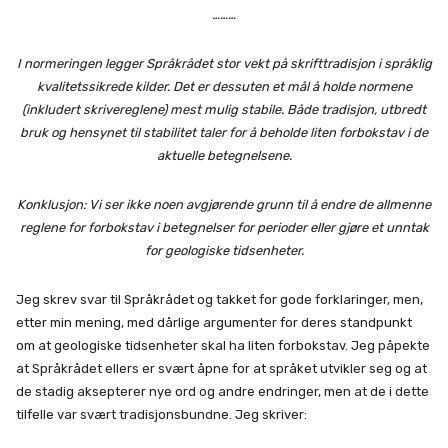
………
I normeringen legger Språkrådet stor vekt på skrifttradisjon i språklig
kvalitetssikrede kilder.
Det er dessuten et mål å holde normene
(inkludert skrivereglene) mest mulig stabile. Både tradisjon, utbredt
bruk og hensynet til stabilitet taler for å beholde liten forbokstav i de
aktuelle betegnelsene.
Konklusjon: Vi ser ikke noen avgjørende grunn til å endre de allmenne
reglene for forbokstav i betegnelser for perioder eller gjøre et unntak
for geologiske tidsenheter.
Jeg skrev svar til Språkrådet og takket for gode forklaringer, men,
etter min mening, med dårlige argumenter for deres standpunkt
om at geologiske tidsenheter skal ha liten forbokstav. Jeg påpekte
at Språkrådet ellers er svært åpne for at språket utvikler seg og at
de stadig aksepterer nye ord og andre endringer, men at de i dette
tilfelle var svært tradisjonsbundne. Jeg skriver: