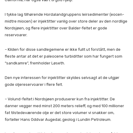
I tykke lag tilhørende Hordalandgruppens leirsedimenter (eocen-
midtre miocen) er injektitter vanlig over store deler av den nordlige
Nordsjøen, og flere injektitter over Balder-feltet er gode
reservoarer.
– Kilden for disse sandlegemene er ikke fullt ut forstått, men de
fleste antar at det er paleocene turbiditter som har fungert som
“sandkamre”, fremholder Løseth.
Den nye interessen for injektitter skyldes selvsagt at de utgjør
gode oljereservoarer i flere felt.
– Volund-feltet i Nordsjøen produserer kun fra injektitter. De
danner vegger med minst 200 meters relieff, og med 100 millioner
fat tilstedeværende olje er det store volumer vi snakker om,
forteller Hans Oddvar Augedal, geolog i Lundin Petroleum.