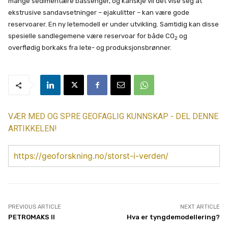
mange sedimentære bassenger, og kanskje vil det vise seg at
ekstrusive sandavsetninger – ejakulitter – kan være gode
reservoarer. En ny letemodell er under utvikling. Samtidig kan disse
spesielle sandlegemene være reservoar for både CO
og
2
overflødig borkaks fra lete- og produksjonsbrønner.
VÆR MED OG SPRE GEOFAGLIG KUNNSKAP - DEL DENNE
ARTIKKELEN!
https://geoforskning.no/storst-i-verden/
PREVIOUS ARTICLE
NEXT ARTICLE
PETROMAKS II
Hva er tyngdemodellering?