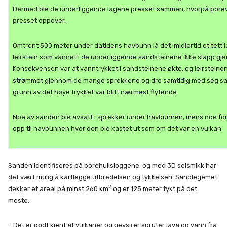
Dermed ble de underliggende lagene presset sammen, hvorpå pore
presset oppover.
Omtrent 500 meter under datidens havbunn lå det imidlertid et tett 
leirstein som vannet i de underliggende sandsteinene ikke slapp gj
Konsekvensen var at vanntrykket i sandsteinene økte, og leirsteine
strømmet gjennom de mange sprekkene og dro samtidig med seg s
grunn av det høye trykket var blitt nærmest flytende.
Noe av sanden ble avsatt i sprekker under havbunnen, mens noe for
opp til havbunnen hvor den ble kastet ut som om det var en vulkan.
Sanden identifiseres på borehullsloggene, og med 3D seismikk har
det vært mulig å kartlegge utbredelsen og tykkelsen. Sandlegemet
2
dekker et areal på minst 260 km
og er 125 meter tykt på det
meste.
– Det er godt kjent at vulkaner og geysirer spruter lava og vann fra