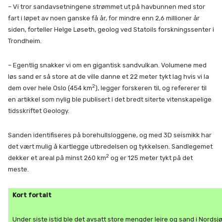
– Vi tror sandavsetningene strømmet ut på havbunnen med stor
fart i løpet av noen ganske få år, for mindre enn 2,6 millioner år
siden, forteller Helge Løseth, geolog ved Statoils forskningssenter i
Trondheim.
– Egentlig snakker vi om en gigantisk sandvulkan. Volumene med
løs sand er så store at de ville danne et 22 meter tykt lag hvis vi la
2
dem over hele Oslo (454 km
), legger forskeren til, og refererer til
en artikkel som nylig ble publisert i det bredt siterte vitenskapelige
tidsskriftet Geology.
Sanden identifiseres på borehullsloggene, og med 3D seismikk har
det vært mulig å kartlegge utbredelsen og tykkelsen. Sandlegemet
2
dekker et areal på minst 260 km
og er 125 meter tykt på det
meste.
Kort fortalt
Under siste istid ble det avsatt store mengder leire og sand i Nordsjø