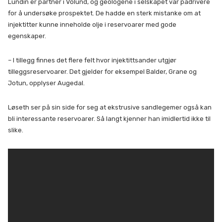
Lundin er partner i Volund, og geologene i selskapet var pådrivere
for å undersøke prospektet. De hadde en sterk mistanke om at
injektitter kunne inneholde olje i reservoarer med gode
egenskaper.
– I tillegg finnes det flere felt hvor injektittsander utgjør
tilleggsreservoarer. Det gjelder for eksempel Balder, Grane og
Jotun, opplyser Augedal.
Løseth ser på sin side for seg at ekstrusive sandlegemer også kan
bli interessante reservoarer. Så langt kjenner han imidlertid ikke til
slike.