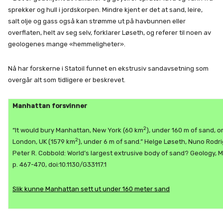
sprekker og hull i jordskorpen. Mindre kjent er det at sand, leire,
salt olje og gass også kan strømme ut på havbunnen eller
overflaten, helt av seg selv, forklarer Løseth, og referer til noen av
geologenes mange «hemmeligheter».
Nå har forskerne i Statoil funnet en ekstrusiv sandavsetning som
overgår alt som tidligere er beskrevet.
Manhattan forsvinner
2
“It would bury Manhattan, New York (60 km
), under 160 m of sand, o
2
London, UK (1579 km
), under 6 m of sand.” Helge Løseth, Nuno Rodr
Peter R. Cobbold: World’s largest extrusive body of sand? Geology, Ma
p. 467-470, doi:10.1130/G33117.1
Slik kunne Manhattan sett ut under 160 meter sand