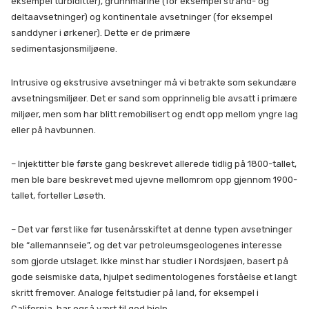
eksempel turbiditter), grunnmarine (for eksempel strand- og
deltaavsetninger) og kontinentale avsetninger (for eksempel
sanddyner i ørkener). Dette er de primære
sedimentasjonsmiljøene.
Intrusive og ekstrusive avsetninger må vi betrakte som sekundære
avsetningsmiljøer. Det er sand som opprinnelig ble avsatt i primære
miljøer, men som har blitt remobilisert og endt opp mellom yngre lag
eller på havbunnen.
– Injektitter ble første gang beskrevet allerede tidlig på 1800-tallet,
men ble bare beskrevet med ujevne mellomrom opp gjennom 1900-
tallet, forteller Løseth.
– Det var først like før tusenårsskiftet at denne typen avsetninger
ble “allemannseie”, og det var petroleumsgeologenes interesse
som gjorde utslaget. Ikke minst har studier i Nordsjøen, basert på
gode seismiske data, hjulpet sedimentologenes forståelse et langt
skritt fremover. Analoge feltstudier på land, for eksempel i
California, har også vært til god hjelp.