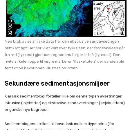
Med bruk av seismiske data har den ekstrusive sandavsetingen
blitt kartlagt. Her ser vi et kart over tykkelsen, der fargeskalaen går
fra rød (tykkest) gjennom regnbuens farger til blå (tynnest). Den
hvite sirkelen oppe til høyre markerer “flasketuten” der sanden ble
tømt ut på havbunnen. Illustrasjon: Statoil
Sekundære sedimentasjonsmiljøer
Klassisk sedimentologi forteller ikke om denne typen avsetninger.
Intrusive (injektitter) og ekstrusive sandavsetninger («ejakulitter»)
er ganske nye begreper.
Sedimentologene skiller i all hovedsak mellom dypmarine (for