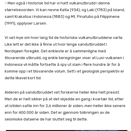
– Men også i historisk tid har vi hatt vulkanutbrudd i denne
størrelsesorden. Vi kan nevne Katla (934), og Laki (1783) på Island,
samt Krakatoa i Indonesia (1883) og Mt. Pinatubo på Filippinene
(1991), opplyser Larsen.
Vi vet mye om hvor lang tid de historiske vulkanutbruddene varte.
Like lett er det ikke å finne ut hvor lenge sandutbruddet i
Nordsjøen foregikk. Det enkleste er å sammenligne med
tilsvarende utbrudd, og enkle beregninger viser at Lusi-vulkanen i
Indonesia vil måtte fortsette å spy ut slam i flere hundre år for å
komme opp i et tilsvarende volum. Sett i et geologisk perspektiv er
dette likevel kort tid.
Alderen på sandutbruddet vet forskerne heller ikke helt presist.
Men de er helt sikker på at det skjedde en gang i kvartær tid, etter
at istiden satte inn for 2,6 millioner år siden, men heller ikke senere
enn for 400.000 år siden. Det er gjennom tolkningen av de
seismiske dataene de har sluttet seg til dette.