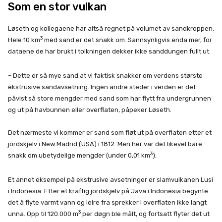
Som en stor vulkan
Løseth og kollegaene har altså regnet på volumet av sandkroppen.
3
Hele 10 km
med sand er det snakk om. Sannsynligvis enda mer, for
dataene de har brukt i tolkningen dekker ikke sanddungen fullt ut.
– Dette er så mye sand at vi faktisk snakker om verdens største
ekstrusive sandavsetning. Ingen andre steder i verden er det
påvist så store mengder med sand som har flytt fra undergrunnen
og ut på havbunnen eller overflaten, påpeker Løseth.
Det nærmeste vi kommer er sand som fløt ut på overflaten etter et
jordskjelv i New Madrid (USA) i 1812. Men her var det likevel bare
3
snakk om ubetydelige mengder (under 0,01 km
).
Et annet eksempel på ekstrusive avsetninger er slamvulkanen Lusi
i Indonesia. Etter et kraftig jordskjelv på Java i Indonesia begynte
det å flyte varmt vann og leire fra sprekker i overflaten ikke langt
3
unna. Opp til 120.000 m
per døgn ble målt, og fortsatt flyter det ut