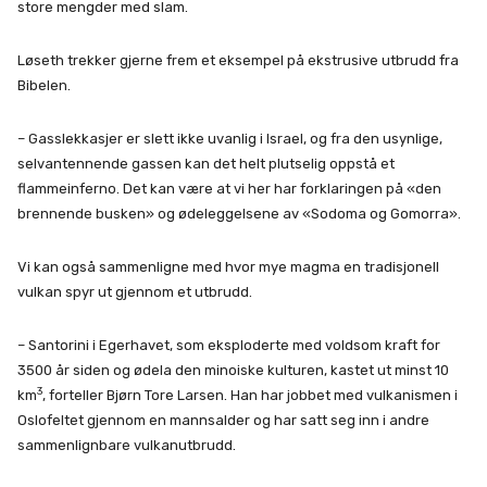
store mengder med slam.
Løseth trekker gjerne frem et eksempel på ekstrusive utbrudd fra
Bibelen.
– Gasslekkasjer er slett ikke uvanlig i Israel, og fra den usynlige,
selvantennende gassen kan det helt plutselig oppstå et
flammeinferno. Det kan være at vi her har forklaringen på «den
brennende busken» og ødeleggelsene av «Sodoma og Gomorra».
Vi kan også sammenligne med hvor mye magma en tradisjonell
vulkan spyr ut gjennom et utbrudd.
– Santorini i Egerhavet, som eksploderte med voldsom kraft for
3500 år siden og ødela den minoiske kulturen, kastet ut minst 10
3
km
, forteller Bjørn Tore Larsen. Han har jobbet med vulkanismen i
Oslofeltet gjennom en mannsalder og har satt seg inn i andre
sammenlignbare vulkanutbrudd.