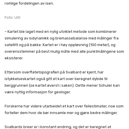
romlige fordelingen av isen.
Foto: UiO
– Kartet ble laget med en nylig utviklet metode som kombinerer
simulering av isdynamikk og bremassebalanse med målinger fra
satellitt og på bakke. Kartet er i høy oppløsning (100 meter), og
overensstemmer på best mulig måte med alle punktmålingene som
eksisterer.
Ettersom overflatetopografien på Svalbard er kjent, har
istykkelseskartet også gitt et kart over beregnet dybde til
berggrunnen (se kartet øverst i saken). Dette mener Schuler kan
være nyttig informasjon for geologer.
Forskerne har videre utarbeidet et kart over feilestimater, noe som
forteller dem hvor de bør innsamle mer og gjøre bedre målinger.
Svalbards breer er i konstant endring, og det er beregnet at