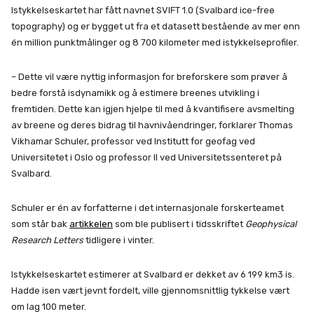
Istykkelseskartet har fått navnet SVIFT 1.0 (Svalbard ice-free
topography) og er bygget ut fra et datasett bestående av mer enn
én million punktmålinger og 8 700 kilometer med istykkelseprofiler.
– Dette vil være nyttig informasjon for breforskere som prøver å
bedre forstå isdynamikk og å estimere breenes utvikling i
fremtiden. Dette kan igjen hjelpe til med å kvantifisere avsmelting
av breene og deres bidrag til havnivåendringer, forklarer Thomas
Vikhamar Schuler, professor ved Institutt for geofag ved
Universitetet i Oslo og professor II ved Universitetssenteret på
Svalbard.
Schuler er én av forfatterne i det internasjonale forskerteamet
som står bak
artikkelen
som ble publisert i tidsskriftet
Geophysical
Research Letters
tidligere i vinter.
Istykkelseskartet estimerer at Svalbard er dekket av 6 199 km3 is.
Hadde isen vært jevnt fordelt, ville gjennomsnittlig tykkelse vært
om lag 100 meter.