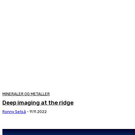
MINERALER OG METALLER
Deep imaging at the ridge
Ronny Setså
-
11.11.2022