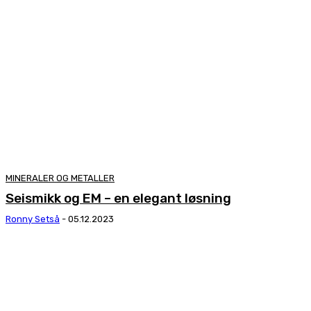
MINERALER OG METALLER
Seismikk og EM – en elegant løsning
Ronny Setså
-
05.12.2023