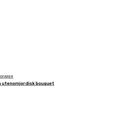
EOFARER
n utenomjordisk bouquet