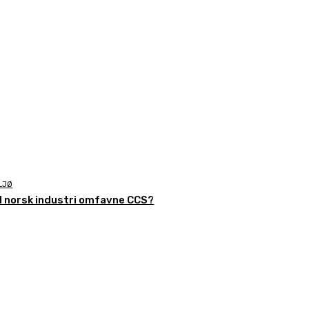
LJØ
il norsk industri omfavne CCS?