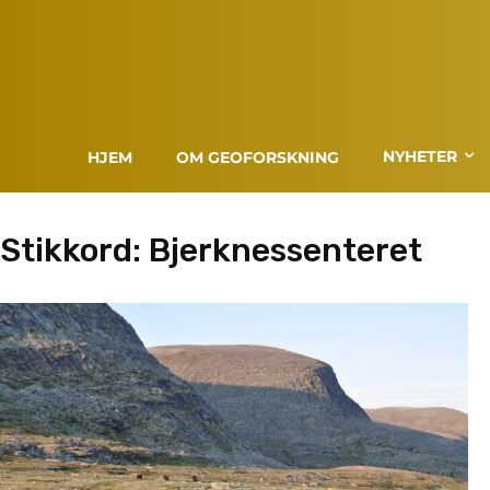
NYHETER
HJEM
OM GEOFORSKNING
Stikkord:
Bjerknessenteret