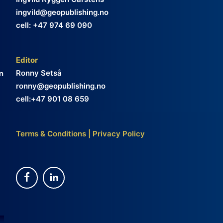
ingvild@geopublishing.no
cell: +47 974 69 090
Editor
Ronny Setså
n
ronny@geopublishing.no
cell:+47 901 08 659
Terms & Conditions
|
Privacy Policy