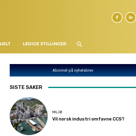
UELT
LEDIGE STILLINGER
Abonnér på nyhetsbrev
SISTE SAKER
MILJØ
Vil norsk industri omfavne CCS?