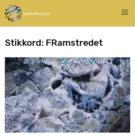
Stikkord:
FRamstredet