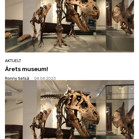
AKTUELT
Årets museum!
Ronny Setså
-
04.04.2023