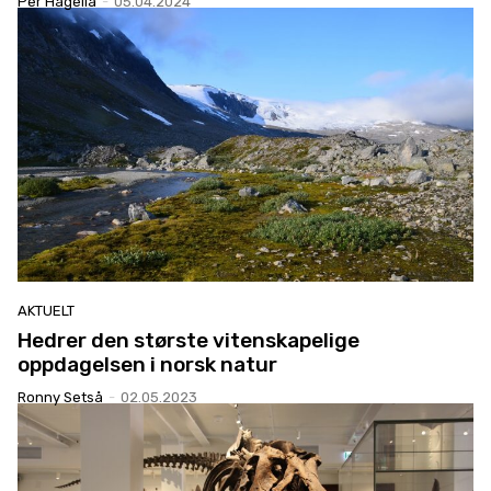
Per Hagelia
-
05.04.2024
AKTUELT
Hedrer den største vitenskapelige
oppdagelsen i norsk natur
Ronny Setså
-
02.05.2023