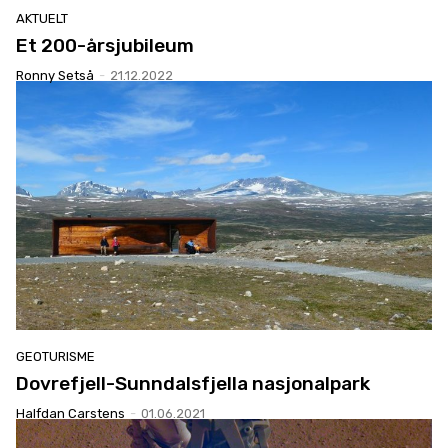
AKTUELT
Et 200-årsjubileum
Ronny Setså
-
21.12.2022
GEOTURISME
Dovrefjell-Sunndalsfjella nasjonalpark
Halfdan Carstens
-
01.06.2021