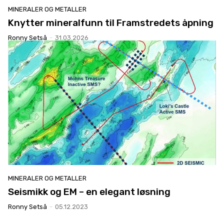
MINERALER OG METALLER
Knytter mineralfunn til Framstredets åpning
Ronny Setså
-
31.03.2026
MINERALER OG METALLER
Seismikk og EM – en elegant løsning
Ronny Setså
-
05.12.2023