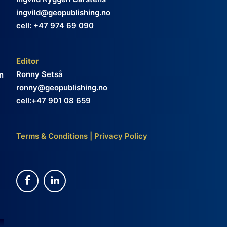
ingvild@geopublishing.no
cell: +47 974 69 090
Editor
Ronny Setså
n
ronny@geopublishing.no
cell:+47 901 08 659
Terms & Conditions
|
Privacy Policy