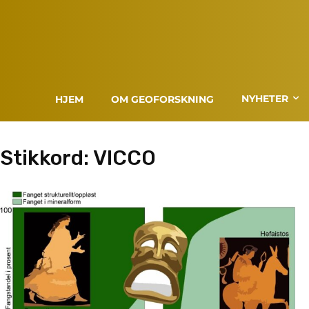
NYHETER
HJEM
OM GEOFORSKNING
Stikkord:
VICCO