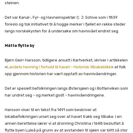
steinen.
Det var Kanal-, Fyr- og Havneinspektør C. J. Schive som i 1839
foreslo og tok initiativet til å hogge merker i fjellet en rekke steder
langs norskekysten for å undersøke om havnivået endret seg.
Måtte flytte by
Bjørn Geirr Harsson, tidligere ansatt i Kartverket, skriver i artikkelen
«
Landets hevning i forhold til havet – historisk tilbakeblikk
» at folk
opp gjennom historien har vært opptatt av havnivåendringer.
Det er spesielt befolkningen langs Østersjøen og i Bottenviken som
har undret seg – og merket godt – havnivåendringene.
Harsson viser til en tekst fra 1491 som beskriver at
lokalbefolkningen uroet seg over at havet trakk seg tilbake. I en
annen berettelse lærer vi at dronning Christina i 1648 besluttet å
flytte byen Luleå på grunn av at avstanden til sjøen var blitt så stor