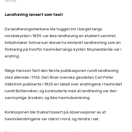
(2013)
Landheving lansert som teori
Da landhevingsmerkene ble hugget inn i berget langs
norskekysten i 1839, var ikke landheving en etablert sannhet.
Initiativtaker Schive kan likevel ha mistenkt landhevning som en
forklaring på hvorfor havnivået langs kysten tilsynelatende var i
endring.
Ifølge Harsson fant den første publikasjonen rundt landheving
sted allerede i 1765. Den finsk-svenske geodeten Carl Peter
Hällström publiserte i 1823 en tabell over endringene i havnivået
rundt Bottenviken, og konkluderte med at landheving var den
sannsynlige årsaken, og ikke havnivåsenkning.
Konklusjonen ble trukket basert på observasjoner av at
havnivåendringene var størst i nord, og mindre i sør.