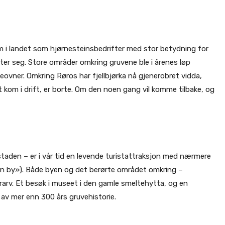
om i landet som hjørnesteinsbedrifter med stor betydning for
ter seg. Store områder omkring gruvene ble i årenes løp
teovner. Omkring Røros har fjellbjørka nå gjenerobret vidda,
kom i drift, er borte. Om den noen gang vil komme tilbake, og
aden – er i vår tid en levende turistattraksjon med nærmere
n by»). Både byen og det berørte området omkring –
rarv. Et besøk i museet i den gamle smeltehytta, og en
av mer enn 300 års gruvehistorie.