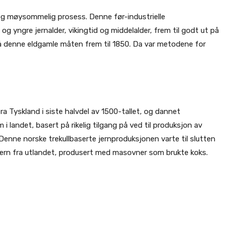
 og møysommelig prosess. Denne før-industrielle
og yngre jernalder, vikingtid og middelalder, frem til godt ut på
n på denne eldgamle måten frem til 1850. Da var metodene for
ra Tyskland i siste halvdel av 1500-tallet, og dannet
 landet, basert på rikelig tilgang på ved til produksjon av
 Denne norske trekullbaserte jernproduksjonen varte til slutten
e jern fra utlandet, produsert med masovner som brukte koks.