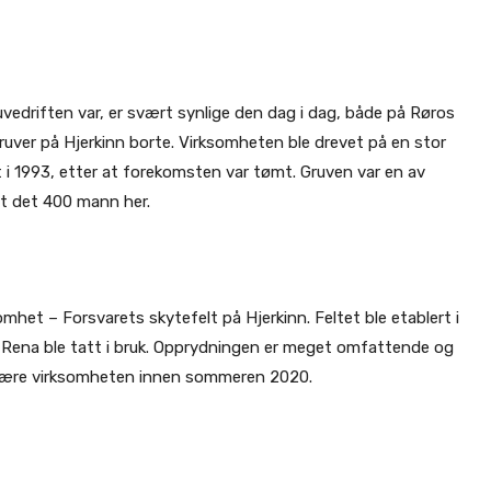
driften var, er svært synlige den dag i dag, både på Røros
 gruver på Hjerkinn borte. Virksomheten ble drevet på en stor
 i 1993, etter at forekomsten var tømt. Gruven var en av
t det 400 mann her.
et – Forsvarets skytefelt på Hjerkinn. Feltet ble etablert i
å Rena ble tatt i bruk. Opprydningen er meget omfattende og
ilitære virksomheten innen sommeren 2020.