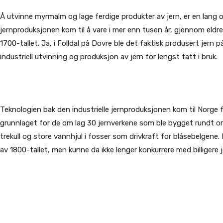
Å utvinne myrmalm og lage ferdige produkter av jern, er en lang
jernproduksjonen kom til å vare i mer enn tusen år, gjennom eldre 
1700-tallet. Ja, i Folldal på Dovre ble det faktisk produsert jer
industriell utvinning og produksjon av jern for lengst tatt i bruk.
Teknologien bak den industrielle jernproduksjonen kom til Norge f
grunnlaget for de om lag 30 jernverkene som ble bygget rundt om i
trekull og store vannhjul i fosser som drivkraft for blåsebelgene.
av 1800-tallet, men kunne da ikke lenger konkurrere med billiger