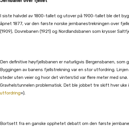
Jernbaner over fjellet
I siste halvdel av 1800-tallet og utover på 1900-tallet ble det b
åpnet 1877, var den første norske jernbanestrekningen over fjell
(1909), Dovrebanen (1921) og Nordlandsbanen som krysser Saltfjel
Den definitive høyfjellsbanen er naturligvis Bergensbanen, som g
Byggingen av banens fjellstrekning var en stor utfordring. Linjen 
steder uten veier og hvor det vinterstid var flere meter med snø
Gravhelstunnelen problematisk. Det ble jobbet tre skift hver uke 
utfordring
»).
Bortsett fra en ganske opphetet debatt om den første jernbanen 