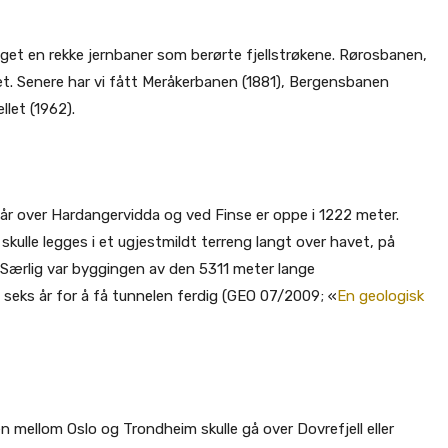
ygget en rekke jernbaner som berørte fjellstrøkene. Rørosbanen,
et. Senere har vi fått Meråkerbanen (1881), Bergensbanen
let (1962).
år over Hardangervidda og ved Finse er oppe i 1222 meter.
skulle legges i et ugjestmildt terreng langt over havet, på
. Særlig var byggingen av den 5311 meter lange
i seks år for å få tunnelen ferdig (GEO 07/2009; «
En geologisk
mellom Oslo og Trondheim skulle gå over Dovrefjell eller