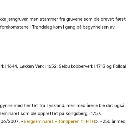
d ikke jerngruver, men stammer fra gruvene som ble drevet først
erforekomstene i Trøndelag kom i gang på begynnelsen av
k i 1644, Løkken Verk i 1652, Selbu kobberverk i 1713 og Folldal
 begynne med hentet fra Tyskland, men med årene ble det også
eminaret som ble opprettet på Kongsberg i 1757.
O 06/2007; «
Bergseminaret – forløperen til NTH
», «250 år med