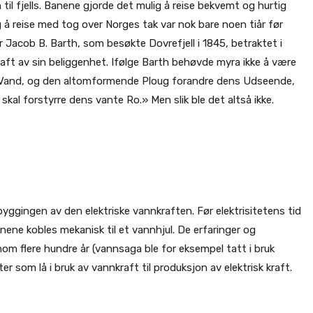
til fjells. Banene gjorde det mulig å reise bekvemt og hurtig
 å reise med tog over Norges tak var nok bare noen tiår før
Jacob B. Barth, som besøkte Dovrefjell i 1845, betraktet i
aft av sin beliggenhet. Ifølge Barth behøvde myra ikke å være
ens Vand, og den altomformende Ploug forandre dens Udseende,
kal forstyrre dens vante Ro.» Men slik ble det altså ikke.
byggingen av den elektriske vannkraften. Før elektrisitetens tid
ene kobles mekanisk til et vannhjul. De erfaringer og
 flere hundre år (vannsaga ble for eksempel tatt i bruk
er som lå i bruk av vannkraft til produksjon av elektrisk kraft.