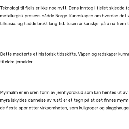
Teknologi til fjells er ikke noe nytt. Dens inntog i fjellet skjed
metallurgisk prosess nådde Norge. Kunnskapen om hvordan det var
Lilleasia, og hadde brukt lang tid, tusen år kanskje, på å nå frem ti
Dette medførte et historisk tidsskifte. Våpen og redskaper kunne 
til eldre jernalder.
Myrmalm er en uren form av jernhydroksid som kan hentes ut av myr
myra (skyldes dannelse av rust) er et tegn på at det finnes myrm
de fleste spor etter virksomheten, som kullgroper og slagghauger