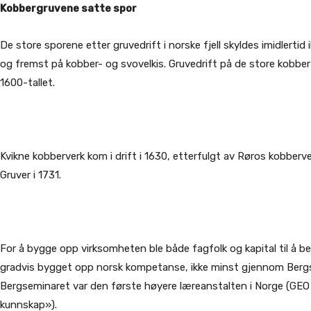
Kobbergruvene satte spor
De store sporene etter gruvedrift i norske fjell skyldes imidlerti
og fremst på kobber- og svovelkis. Gruvedrift på de store kobb
1600-tallet.
Kvikne kobberverk kom i drift i 1630, etterfulgt av Røros kobberver
Gruver i 1731.
For å bygge opp virksomheten ble både fagfolk og kapital til å
gradvis bygget opp norsk kompetanse, ikke minst gjennom Bergs
Bergseminaret var den første høyere læreanstalten i Norge (GE
kunnskap»).