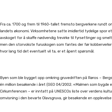
Fra ca. 1700 og frem til 1960-tallet fremsto bergverkene rundt 
landets økonomi. Virksomhetene satte imidlertid tydelige spor et
avskoget for å skaffe nødvendig trevirke til fyrsettinger og smel
men den storvokste furuskogen som fantes der før kobberverket 
hvor lang tid det eventuelt vil ta, er et åpent spørsmål.
Byen som ble bygget opp omkring gruvedriften på Røros – Bergst
én million besøkende i året (GEO 04/2002; «Malmen som bygde e
Cirkumferencen – er inntatt på UNESCOs liste over verdens kultu
omvisning i den bevarte Olavsgruva, gir besøkende en opplevelse 