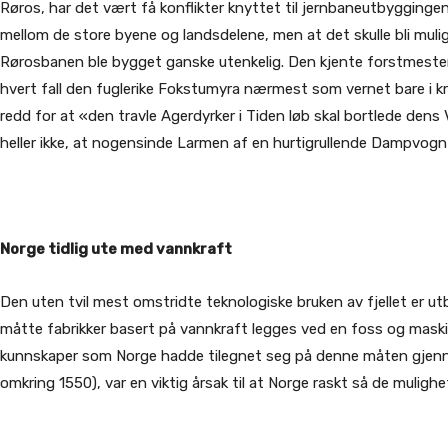
Røros, har det vært få konflikter knyttet til jernbaneutbyggingen 
mellom de store byene og landsdelene, men at det skulle bli mulig
Rørosbanen ble bygget ganske utenkelig. Den kjente forstmester 
hvert fall den fuglerike Fokstumyra nærmest som vernet bare i kr
redd for at «den travle Agerdyrker i Tiden løb skal bortlede d
heller ikke, at nogensinde Larmen af en hurtigrullende Dampvogn s
Norge tidlig ute med vannkraft
Den uten tvil mest omstridte teknologiske bruken av fjellet er ut
måtte fabrikker basert på vannkraft legges ved en foss og maskin
kunnskaper som Norge hadde tilegnet seg på denne måten gjennom
omkring 1550), var en viktig årsak til at Norge raskt så de mulighet