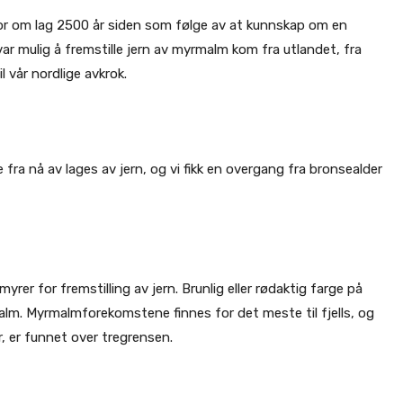
de for om lag 2500 år siden som følge av at kunnskap om en
 mulig å fremstille jern av myrmalm kom fra utlandet, fra
l vår nordlige avkrok.
fra nå av lages av jern, og vi fikk en overgang fra bronsealder
er for fremstilling av jern. Brunlig eller rødaktig farge på
alm. Myrmalmforekomstene finnes for det meste til fjells, og
, er funnet over tregrensen.