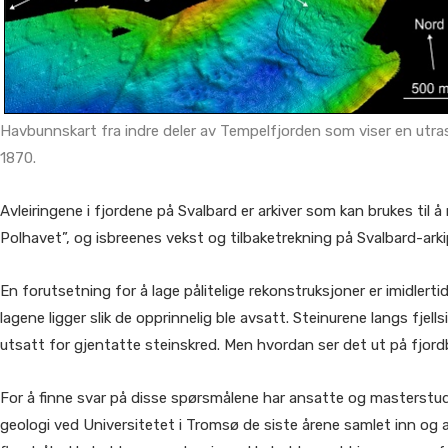
Havbunnskart fra indre deler av Tempelfjorden som viser en utra
1870.
Avleiringene i fjordene på Svalbard er arkiver som kan brukes til 
Polhavet”, og isbreenes vekst og tilbaketrekning på Svalbard-arki
En forutsetning for å lage pålitelige rekonstruksjoner er imidlertid 
lagene ligger slik de opprinnelig ble avsatt. Steinurene langs fjells
utsatt for gjentatte steinskred. Men hvordan ser det ut på fjor
For å finne svar på disse spørsmålene har ansatte og masterstude
geologi ved Universitetet i Tromsø de siste årene samlet inn og 