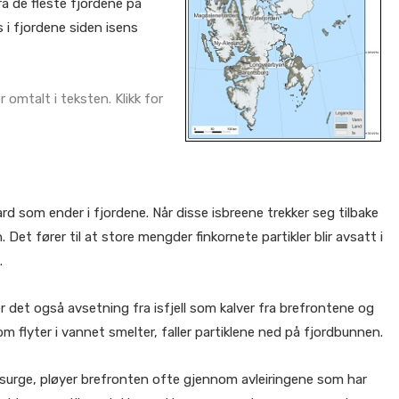
a de fleste fjordene på
 i fjordene siden isens
omtalt i teksten. Klikk for
ard som ender i fjordene. Når disse isbreene trekker seg tilbake
Det fører til at store mengder finkornete partikler blir avsatt i
.
er det også avsetning fra isfjell som kalver fra brefrontene og
 som flyter i vannet smelter, faller partiklene ned på fjordbunnen.
resurge, pløyer brefronten ofte gjennom avleiringene som har