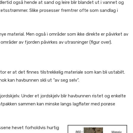
tid også hende at sand og leire blir blandet ut i vannet og
tetsstrømmer. Slike prosesser fremtrer ofte som sandlag i
mye material. Men også i områder som ikke direkte er påvirket av
områder av fjorden påvirkes av utrasninger (figur over).
 er at det finnes tilstrekkelig materiale som kan bli ustabilt.
ok kan havbunnen skli ut “av seg selv”.
rdskjelv. Under et jordskjelv blir havbunnen ristet og enkelte
mentpakken sammen kan minske langs lagflater med porøse
ssene hevet forholdvis hurtig