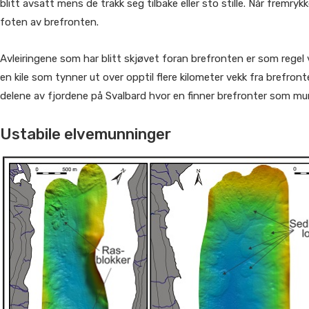
blitt avsatt mens de trakk seg tilbake eller sto stille. Når fremr
foten av brefronten.
Avleiringene som har blitt skjøvet foran brefronten er som regel 
en kile som tynner ut over opptil flere kilometer vekk fra brefronte
delene av fjordene på Svalbard hvor en finner brefronter som mun
Ustabile elvemunninger