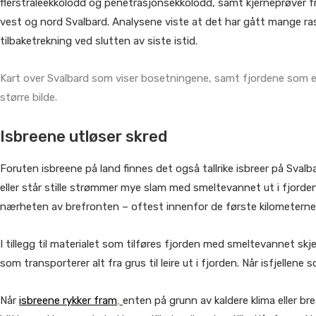
flerstråleekkolodd og penetrasjonsekkolodd, samt kjerneprøver fr
vest og nord Svalbard. Analysene viste at det har gått mange ras
tilbaketrekning ved slutten av siste istid.
Kart over Svalbard som viser bosetningene, samt fjordene som er 
større bilde.
Isbreene utløser skred
Foruten isbreene på land finnes det også tallrike isbreer på Svalb
eller står stille strømmer mye slam med smeltevannet ut i fjorden. 
nærheten av brefronten – oftest innenfor de første kilometerne
I tillegg til materialet som tilføres fjorden med smeltevannet skj
som transporterer alt fra grus til leire ut i fjorden. Når isfjellene
Når
isbreene rykker fram
,
enten på grunn av kaldere klima eller b