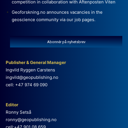
competition in collaboration with Aftenposten Viten
Geoforskning.no announces vacancies in the
geoscience community via our job pages.
Abonnér på nyhetsbrev
Publisher & General Manager
Ingvild Ryggen Carstens
ingvild@geopublishing.no
cell: +47 974 69 090
Editor
Ronny Setså
ronny@geopublishing.no
cell:+47 901 08 659