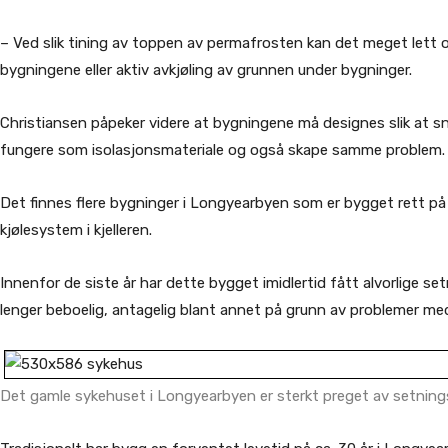
– Ved slik tining av toppen av permafrosten kan det meget lett op
bygningene eller aktiv avkjøling av grunnen under bygninger.
Christiansen påpeker videre at bygningene må designes slik at s
fungere som isolasjonsmateriale og også skape samme problem.
Det finnes flere bygninger i Longyearbyen som er bygget rett p
kjølesystem i kjelleren.
Innenfor de siste år har dette bygget imidlertid fått alvorlige s
lenger beboelig, antagelig blant annet på grunn av problemer med
Det gamle sykehuset i Longyearbyen er sterkt preget av setning