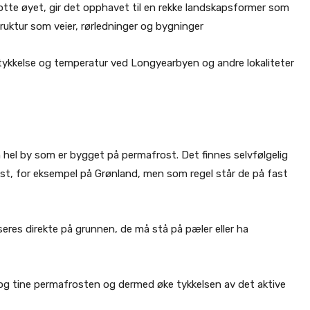
otte øyet, gir det opphavet til en rekke landskapsformer som
struktur som veier, rørledninger og bygninger
tykkelse og temperatur ved Longyearbyen og andre lokaliteter
hel by som er bygget på permafrost. Det finnes selvfølgelig
t, for eksempel på Grønland, men som regel står de på fast
eres direkte på grunnen, de må stå på pæler eller ha
 og tine permafrosten og dermed øke tykkelsen av det aktive