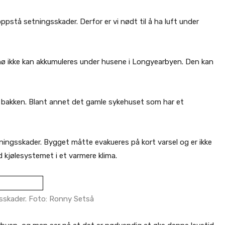
pstå setningsskader. Derfor er vi nødt til å ha luft under
nø ikke kan akkumuleres under husene i Longyearbyen. Den kan
å bakken. Blant annet det gamle sykehuset som har et
etningsskader. Bygget måtte evakueres på kort varsel og er ikke
 kjølesystemet i et varmere klima.
sskader. Foto: Ronny Setså