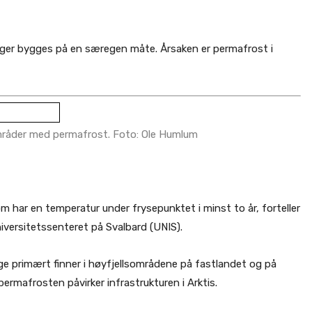
inger bygges på en særegen måte. Årsaken er permafrost i
områder med permafrost. Foto: Ole Humlum
som har en temperatur under frysepunktet i minst to år, forteller
niversitetssenteret på Svalbard (UNIS).
ge primært finner i høyfjellsområdene på fastlandet og på
rmafrosten påvirker infrastrukturen i Arktis.