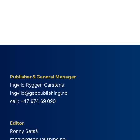
Publisher & General Manager
Ingvild Ryggen Carstens
ingvild@geopublishing.no
cell: +47 974 69 090
Editor
Ronny Setså
ronny@geopublishing.no