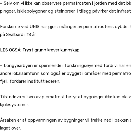
– Selv om vi ikke kan observere permafrosten i jorden med det bl
pingoer, iskilepolygoner og steinbreer. I tillegg påvirker det infra
Forskerne ved UNIS har gjort målinger av permafrostens dybde, 
på Svalbard i 18 år.
LES OGSÅ:
Fryst grunn krever kunnskap
– Longyearbyen er spennende i forskningsøyemed fordi vi har en 
andre lokalsamfunn som også er bygget i områder med permafros
fjell, forklarer instituttlederen.
Tilstedeværelsen av permafrost betyr at bygninger ikke kan plass
kjølesystemer.
Årsaken er at oppvarmingen av bygninger vil trekke ned i bakken
laget over.