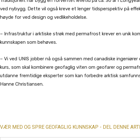
Tradisjonelt har bygg en forventet levetid på ca. 30 år i Longye
ved nybygg. Dette vil også kreve et lenger tidsperspektiv på eff
høyde for ved design og vedlikeholdelse.
– Infrastruktur i arktiske strøk med permafrost krever en unik 
kunnskapen som behøves.
– Vi ved UNIS jobber nå også sammen med canadiske ingeniører o
kurs, som skal kombinere geofaglig viten om geofarer og permafr
utdanne fremtidige eksperter som kan forbedre arktisk samfunnsv
Hanne Christiansen.
Share
VÆR MED OG SPRE GEOFAGLIG KUNNSKAP - DEL DENNE ART