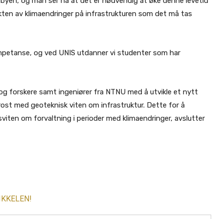
arbyen, og man ser nå at det er nødvendig at øke denne levetid
ekten av klimaendringer på infrastrukturen som det må tas
kompetanse, og ved UNIS utdanner vi studenter som har
g forskere samt ingeniører fra NTNU med å utvikle et nytt
ost med geoteknisk viten om infrastruktur. Dette for å
iten om forvaltning i perioder med klimaendringer, avslutter
IKKELEN!