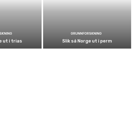
SKNING
GRUNNFORSKNING
 ut i trias
Slik så Norge ut i perm