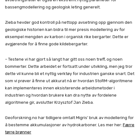
bassengmodellering og geologisk leting generelt.
Zieba hevder god kontroll på nettopp avsetning opp gjennom den
geologiske historien kan bidra til mer presis modellering av for
eksempel mengden av karbon i organisk rike bergarter. Dette er
avgjørende for å finne gode kildebergarter.
– Testene vi har gjort så langt har gitt oss noen treff, og noen
bommerter. Dette arbeidet er fortsatt under utvikling, men jeg tror
dette vil kunne bli et nyttig verktøy for industrien ganske snart. Det
som vi prøver å finne ut akkurat nå er hvordan StoRM-algoritmene
kan implementeres innen eksisterende arbeidsmetoder i
industrien og hvordan brukere kan dra nytte av fordelene
algoritmene gir, avslutter Krzysztof Jan Zieba.
Geoforskning.no har tidligere omtalt Migris’ bruk av modellering for
å bestemme akkumulasjoner av hydrokarboner. Les mer her:
Færre
tørre brønner