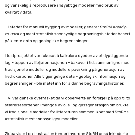
og vanskelig å reprodusere i nøyaktige modeller med bruk av
kvalitativ data.
– I stedet for manuell bygging av modeller, generer StoRM «
ready-
to-use
» og mest statistisk sannsynlige begravningshistorier basert
på kjente data og geologiske begrensninger.
I testprosjektet var fokuset å kalkulere dybden av et dyptliggende
lag – toppen av Koljeformasjonen – bakover i tid, sammenligne med
tradisjonelle modeller og modellere påvirkning på generasjon av
hydrokarboner. Alle tilgjengelige data – geologisk informasjon og
begrensninger – ble matet inn for å danne begravningshistorier.
– Vi var ganske overrasket da vi observerte en forskjell på opp til to
størrelsesordener i mengde av olje- og gassgenerasjon om brukte
vi tradisjonelle modeller fra litteraturen sammenliknet med StoRMs
«statistisk mest sannsynlige» modeller.
Zieba viser i en illustrasjon (under) hvordan StoRM også inkluderte