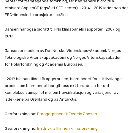
Senter for fremragende forskning, før han senere bidro til å
etablere SapienCE (også et SFF-senter). I 2014 – 2019 ledet han det
ERC-finansierte prosjektet ice2ice.
Jansen har også bidratt til FNs klimapanels rapporter i 2007 og
2013.
Jansen er medlem av Det Norske Videnskaps-Akademi, Norges
Teknologiske Vitenskapsakademi og Norges Vitenskapsakademi
for Polarforskning og Academia Europaea.
I 2019 ble han tildelt Brøggerprisen, blant annet for sitt livslange
arbeid som blant annet har gitt oss økt forståelse for det
komplekse samspillet mellom havsirkulasjon og variasjoner av
isdekkene på Grønland og på Antarktis.
Geoforskning.no:
Brøggerprisen til Eystein Jansen
Geoforskning.no:
En drivkraft innen klimaforskning