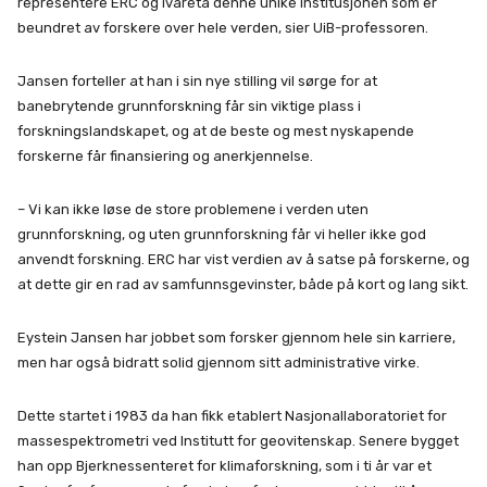
representere ERC og ivareta denne unike institusjonen som er
beundret av forskere over hele verden, sier UiB-professoren.
Jansen forteller at han i sin nye stilling vil sørge for at
banebrytende grunnforskning får sin viktige plass i
forskningslandskapet, og at de beste og mest nyskapende
forskerne får finansiering og anerkjennelse.
– Vi kan ikke løse de store problemene i verden uten
grunnforskning, og uten grunnforskning får vi heller ikke god
anvendt forskning. ERC har vist verdien av å satse på forskerne, og
at dette gir en rad av samfunnsgevinster, både på kort og lang sikt.
Eystein Jansen har jobbet som forsker gjennom hele sin karriere,
men har også bidratt solid gjennom sitt administrative virke.
Dette startet i 1983 da han fikk etablert Nasjonallaboratoriet for
massespektrometri ved Institutt for geovitenskap. Senere bygget
han opp Bjerknessenteret for klimaforskning, som i ti år var et