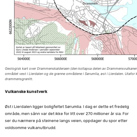
Geologisk kart over Drammenskalderaen (den kollapsa delen av Drammensvulkanen). V
området vest i Lierdalen og de grønne områdene i Sørumlia, øst i Lierdalen. Utafor 
drammensgranitt.
Vulkanske kunstverk
Øst i Lierdalen ligger boligfeltet Sørumlia. I dag er dette et fredelig
område, men sånn var det ikke for litt over 270 millioner år sia. For
ser du nærmere på steinene langs veien, oppdager du spor etter
voldsomme vulkanutbrudd.