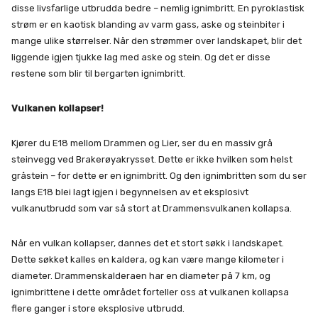
disse livsfarlige utbrudda bedre – nemlig ignimbritt. En pyroklastisk
strøm er en kaotisk blanding av varm gass, aske og steinbiter i
mange ulike størrelser. Når den strømmer over landskapet, blir det
liggende igjen tjukke lag med aske og stein. Og det er disse
restene som blir til bergarten ignimbritt.
Vulkanen kollapser!
Kjører du E18 mellom Drammen og Lier, ser du en massiv grå
steinvegg ved Brakerøyakrysset. Dette er ikke hvilken som helst
gråstein – for dette er en ignimbritt. Og den ignimbritten som du ser
langs E18 blei lagt igjen i begynnelsen av et eksplosivt
vulkanutbrudd som var så stort at Drammensvulkanen kollapsa.
Når en vulkan kollapser, dannes det et stort søkk i landskapet.
Dette søkket kalles en kaldera, og kan være mange kilometer i
diameter. Drammenskalderaen har en diameter på 7 km, og
ignimbrittene i dette området forteller oss at vulkanen kollapsa
flere ganger i store eksplosive utbrudd.