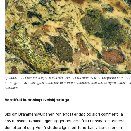
Ignimbritter er naturens egne kunstverk. Her ser du biter av ulike bergarter som ble
mørkegrønt vulkansk glass som har blitt most sammen i den varme pyroklastiske st
Lierdalen.
Verdifull kunnskap i veiskjæringa
Sjøl om Drammensvulkanen for lengst er død og aldri kommer til å
spy ut askestrømmer igjen, ligger det verdifull kunnskap i steinene
den etterlot seg. Ved å studere ignimbrittene, kan vi lære mer om