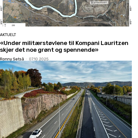
AKTUELT
«Under militærstøvlene til Kompani Lauritzen
skjer det noe grønt og spennende»
Ronny Setså
-
07.10.2025