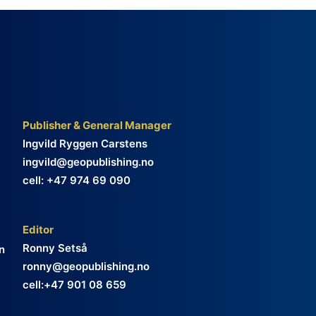
Publisher & General Manager
Ingvild Ryggen Carstens
ingvild@geopublishing.no
cell: +47 974 69 090
Editor
Ronny Setså
n
ronny@geopublishing.no
cell:+47 901 08 659