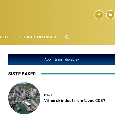
UELT
LEDIGE STILLINGER
Abonnér på nyhetsbrev
SISTE SAKER
MILJØ
Vil norsk industri omfavne CCS?