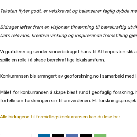
Teksten flyter godt, er velskrevet og balanserer faglig dybde m
Bidraget løfter frem en visjonær tilnærming til bærekraftig utvi
Dets relevans, kreative vinkling og inspirerende fremstilling gjø
Vi gratulerer og sender vinnerbidraget hans til Aftenposten slik 
spille en rolle i å skape bærekraftige lokalsamfunn.
Konkurransen ble arrangert av geoforskning.no i samarbeid med l
Målet for konkurransen å skape blest rundt geofaglig forskning,
fortelle om forskningen sin til omverdenen. Et forskningsprosjekt 
Alle bidragene til formidlingskonkurransen kan du lese her