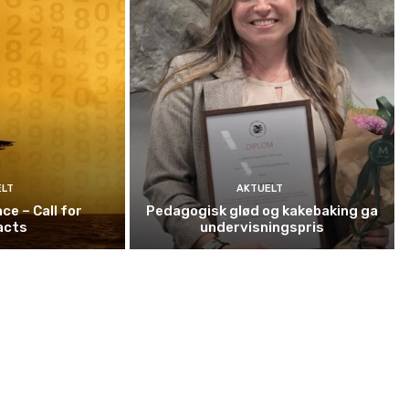
ELT
AKTUELT
ce – Call for
Pedagogisk glød og kakebaking ga
acts
undervisningspris