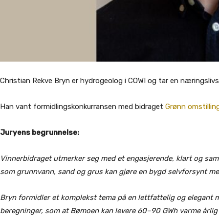
Christian Rekve Bryn er hydrogeolog i COWI og tar en næringsli
Han vant formidlingskonkurransen med bidraget
Grønn omstilli
Juryens begrunnelse:
Vinnerbidraget utmerker seg med et engasjerende, klart og sa
som grunnvann, sand og grus kan gjøre en bygd selvforsynt med
Bryn formidler et komplekst tema på en lettfattelig og elegant m
beregninger, som at Bømoen kan levere 60–90 GWh varme årlig 