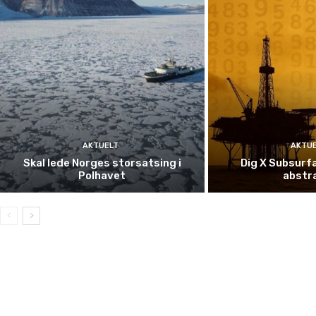
AKTUELT
AKTU
Skal lede Norges storsatsing i
Dig X Subsurfa
Polhavet
abstr