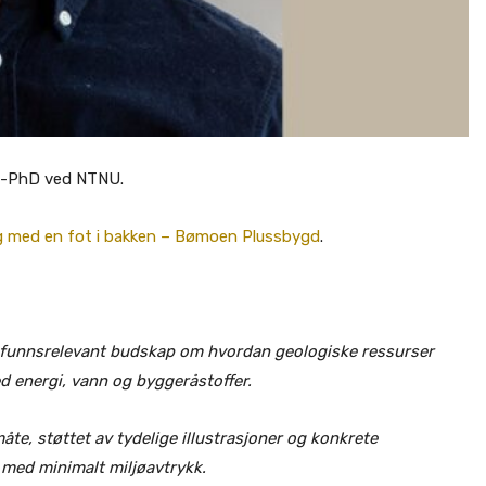
vs-PhD ved NTNU.
ng med en fot i bakken – Bømoen Plussbygd
.
mfunnsrelevant budskap om hvordan geologiske ressurser
 energi, vann og byggeråstoffer.
åte, støttet av tydelige illustrasjoner og konkrete
med minimalt miljøavtrykk.