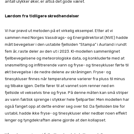
antall ulykker øker, er altså det gode været.
Lærdom fra tidligere skredhendelser
Vi har prøvd ut metoden på et virkelig eksempel. Etter at vi
sammen med Norges Vassdrags- og Energidirektorat (NVE) hadde
målt bevegelser i den ustabile fjellsiden “Stampa” i Aurland i rundt
fem år, raste deler av den ut i 2023. KI-modellen sammenlignet
fjellbevegelsene og meteorologiske data, og konkluderte med at
snøsmelting og infiltrerende vann og fryse- og tinesykluser førte til
økt bevegelse i de nedre delene av skråningen. Fryse- og
tinesykluser finnes når temperaturene varierer fra pluss til minus
og tilbake igjen. Dette fører til at vannet som renner ned en
fjellside vil vekselvis tine og fryse. På denne måten kan små striper
av vann faktisk sprenge i stykker hele fjellpartier. Men modellen har
også fanget opp at dette endrer seg over tid. Da fjellsiden ble for
ustabil, hadde ikke fryse- og tinesykluser eller nedbør noen effekt
lenger og tyngdekraften alene gjorde at den kollapset.