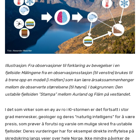
Illustrasjon: Fra observasjoner til forklaring av bevegelser i en
fjellside: Målingene fra en observasjonsstasjon (til venstre) brukes til
å trene opp en modell (i midten) som kan lære årsakssammenhenger
mellom de observerte størrelsene (til høyre). I bakgrunnen: Den
ustabile fjellsiden ”Stampa” mellom Aurland og Flåm på vestlandet.
I det som virker som en øy av ro i KI-stormen er det fortsatt i stor
grad mennesker, geologer og deres “naturlig intelligens” for å være
presis, som prøver å forutsi og varsle om mulige skred fra ustabile
fjellsider. Deres vurderinger har for eksempel direkte innflytelse på
skredsikring langs veier over hele Norge. Ikke mindre påvirker de