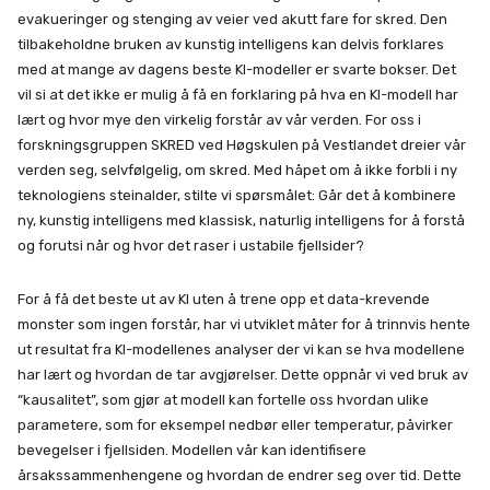
evakueringer og stenging av veier ved akutt fare for skred. Den
tilbakeholdne bruken av kunstig intelligens kan delvis forklares
med at mange av dagens beste KI-modeller er svarte bokser. Det
vil si at det ikke er mulig å få en forklaring på hva en KI-modell har
lært og hvor mye den virkelig forstår av vår verden. For oss i
forskningsgruppen SKRED ved Høgskulen på Vestlandet dreier vår
verden seg, selvfølgelig, om skred. Med håpet om å ikke forbli i ny
teknologiens steinalder, stilte vi spørsmålet: Går det å kombinere
ny, kunstig intelligens med klassisk, naturlig intelligens for å forstå
og forutsi når og hvor det raser i ustabile fjellsider?
For å få det beste ut av KI uten å trene opp et data-krevende
monster som ingen forstår, har vi utviklet måter for å trinnvis hente
ut resultat fra KI-modellenes analyser der vi kan se hva modellene
har lært og hvordan de tar avgjørelser. Dette oppnår vi ved bruk av
“kausalitet”, som gjør at modell kan fortelle oss hvordan ulike
parametere, som for eksempel nedbør eller temperatur, påvirker
bevegelser i fjellsiden. Modellen vår kan identifisere
årsakssammenhengene og hvordan de endrer seg over tid. Dette