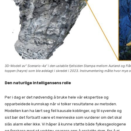
3D-Modell av” Scenario-4a” i den ustabile fjellsiden Stampa mellom Aurland og Flå
toppen (høyre) som ble ødelagt i skredet i 2023. Instrumentering målte hvor mye ov
Den naturlige intelligensens rolle
Per i dag er det nødvendig å bruke hele vår ekspertise og
opparbeidede kunnskap når vi tolker resultatene av metoden.
Modellen kan ha lært seg feil kausale koblinger, og til syvende og
sist bør det fortsatt være et menneske som vurderer om det skal
slås alarm eller ikke. Vi håper å kunne støtte både fylkesgeologene
og forskere med et verktøy, snarere enn å erstatte dem, for å gi