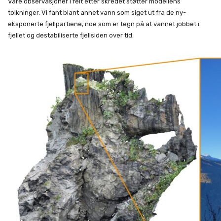
Våre observasjoner i felt etter skredet støtter modellens
tolkninger. Vi fant blant annet vann som siget ut fra de ny-
eksponerte fjellpartiene, noe som er tegn på at vannet jobbet i
fjellet og destabiliserte fjellsiden over tid.