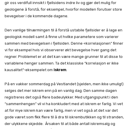
gir oss verdifull innsikt i fjellsidens indre liv og gjør det mulig for
geologene å forstå, for eksempel, hvorfor modellen forutser store
bevegelser i de kommende dagene.
Den vanlige tilnærmingen til å forstå ustabile fjellsider er å lage en
geologisk modell samt å finne ut hvilke parametere som varierer
sammen med bevegelsen i fjellsiden. Denne «korrelasjonen” finner
vi for eksempel hvis vi observerer økt bevegelse hver gang det
regner. Problemet er at det kan være mange grunner til at disse to
variablene henger sammen. Ta det klassiske “korrelasjon er ikke
kausalitet”-eksempelet om
iskrem
.
På en vakker sommerdag på Vestlandet (sjelden, men ikke umulig!)
selges det mer iskrem enn på en vanlig dag. Den samme dagen
registreres det også flere badeulykker. Med utgangspunkt i den
“sammenhengen” vil vi ha konkludert med at iskrem er farlig. Vi vet
at for mye iskrem kan være farlig, men vi vet også at det var det
gode været som fikk flere til å dra til iskrembutikken og til stranden,
der ulykkene skjedde. Årsaken til at både antall iskremsalg og