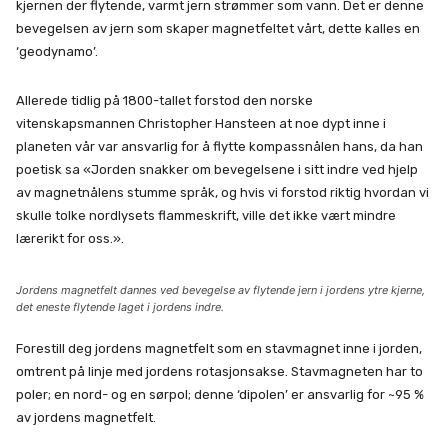
kjernen der flytende, varmt jern strømmer som vann. Det er denne
bevegelsen av jern som skaper magnetfeltet vårt, dette kalles en
‘geodynamo’.
Allerede tidlig på 1800-tallet forstod den norske
vitenskapsmannen Christopher Hansteen at noe dypt inne i
planeten vår var ansvarlig for å flytte kompassnålen hans, da han
poetisk sa «Jorden snakker om bevegelsene i sitt indre ved hjelp
av magnetnålens stumme språk, og hvis vi forstod riktig hvordan vi
skulle tolke nordlysets flammeskrift, ville det ikke vært mindre
lærerikt for oss.».
Jordens magnetfelt dannes ved bevegelse av flytende jern i jordens ytre kjerne,
det eneste flytende laget i jordens indre.
Forestill deg jordens magnetfelt som en stavmagnet inne i jorden,
omtrent på linje med jordens rotasjonsakse. Stavmagneten har to
poler; en nord- og en sørpol; denne ‘dipolen’ er ansvarlig for ~95 %
av jordens magnetfelt.