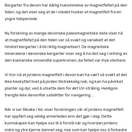
Bergarter fra devon har dårlig hukommelse av magnetfeltet på den
tiden, og det viser seg at de i stedet husker et magnetfelt fra en
yngre tidsperiode.
Ny forskning av mange devonske paleomagnetiske data viser nå
at magnetfeltet på den tiden var så svakt og variabelt at det
hindret bergarter i å bli riktig magnetisert. De magnetiske
mineralene i devonske bergarter viser seg å ha låst seg i retning av
den kiamanske omvendte superkronen, da feltet var mye sterkere.
Vi tror nå at jordens magnetfelt i devon kan ha vært så svakt at det
ikke beskyttet livet på jorden tilstrekkelig nok, og kan ha påvirket
planter og dyr, ved å utsette dem for økt UV-stråling. Heldigvis
trengte ikke devonfisk satellitter for navigering …
Når vi ser tilbake i tid, viser forskningen vår at jordens magnetfelt
har oppført seg veldig annerledes enn det gjør i dag. Dette
kunnskapen kan hjelpe oss til å forstå når og hvordan jordens
indre og ytre kjerne dannet seg, noe som kan hjelpe oss å forbedre