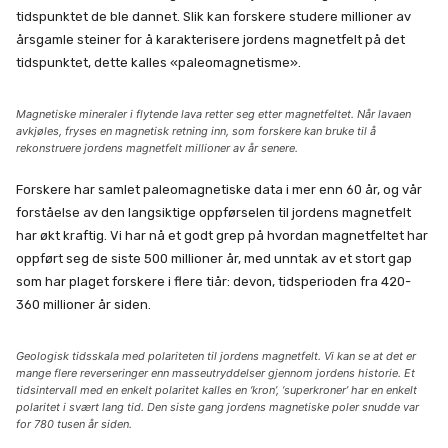
tidspunktet de ble dannet. Slik kan forskere studere millioner av
årsgamle steiner for å karakterisere jordens magnetfelt på det
tidspunktet, dette kalles «paleomagnetisme».
Magnetiske mineraler i flytende lava retter seg etter magnetfeltet. Når lavaen
avkjøles, fryses en magnetisk retning inn, som forskere kan bruke til å
rekonstruere jordens magnetfelt millioner av år senere.
Forskere har samlet paleomagnetiske data i mer enn 60 år, og vår
forståelse av den langsiktige oppførselen til jordens magnetfelt
har økt kraftig. Vi har nå et godt grep på hvordan magnetfeltet har
oppført seg de siste 500 millioner år, med unntak av et stort gap
som har plaget forskere i flere tiår: devon, tidsperioden fra 420-
360 millioner år siden.
Geologisk tidsskala med polariteten til jordens magnetfelt.
Vi kan se at det er
mange flere reverseringer enn masseutryddelser gjennom jordens historie. Et
tidsintervall med en enkelt polaritet kalles en ‘kron’, ‘superkroner’ har en enkelt
polaritet i svært lang tid. Den siste gang jordens magnetiske poler snudde var
for 780 tusen år siden.