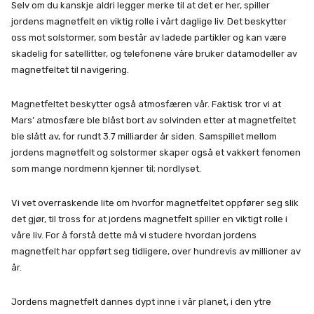
Selv om du kanskje aldri legger merke til at det er her, spiller
jordens magnetfelt en viktig rolle i vårt daglige liv. Det beskytter
oss mot solstormer, som består av ladede partikler og kan være
skadelig for satellitter, og telefonene våre bruker datamodeller av
magnetfeltet til navigering.
Magnetfeltet beskytter også atmosfæren vår. Faktisk tror vi at
Mars’ atmosfære ble blåst bort av solvinden etter at magnetfeltet
ble slått av, for rundt 3.7 milliarder år siden. Samspillet mellom
jordens magnetfelt og solstormer skaper også et vakkert fenomen
som mange nordmenn kjenner til; nordlyset.
Vi vet overraskende lite om hvorfor magnetfeltet oppfører seg slik
det gjør, til tross for at jordens magnetfelt spiller en viktigt rolle i
våre liv. For å forstå dette må vi studere hvordan jordens
magnetfelt har oppført seg tidligere, over hundrevis av millioner av
år.
Jordens magnetfelt dannes dypt inne i vår planet, i den ytre