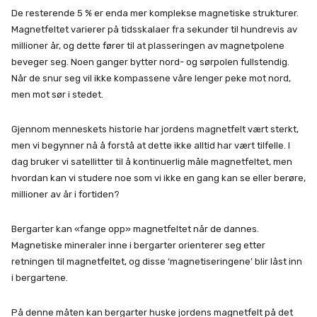
De resterende 5 % er enda mer komplekse magnetiske strukturer.
Magnetfeltet varierer på tidsskalaer fra sekunder til hundrevis av
millioner år, og dette fører til at plasseringen av magnetpolene
beveger seg. Noen ganger bytter nord- og sørpolen fullstendig.
Når de snur seg vil ikke kompassene våre lenger peke mot nord,
men mot sør i stedet.
Gjennom menneskets historie har jordens magnetfelt vært sterkt,
men vi begynner nå å forstå at dette ikke alltid har vært tilfelle. I
dag bruker vi satellitter til å kontinuerlig måle magnetfeltet, men
hvordan kan vi studere noe som vi ikke en gang kan se eller berøre,
millioner av år i fortiden?
Bergarter kan «fange opp» magnetfeltet når de dannes.
Magnetiske mineraler inne i bergarter orienterer seg etter
retningen til magnetfeltet, og disse ‘magnetiseringene’ blir låst inn
i bergartene.
På denne måten kan bergarter huske jordens magnetfelt på det