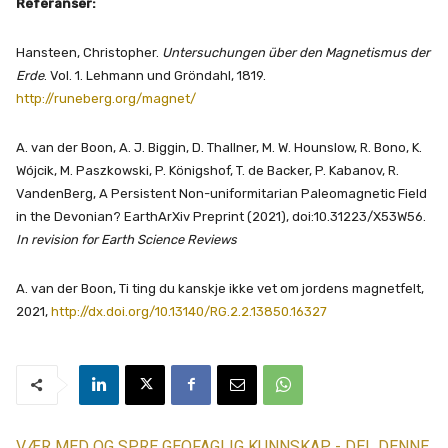
Referanser:
Hansteen, Christopher.
Untersuchungen über den Magnetismus der
Erde
. Vol. 1. Lehmann und Gröndahl, 1819.
http://runeberg.org/magnet/
A. van der Boon, A. J. Biggin, D. Thallner, M. W. Hounslow, R. Bono, K.
Wójcik, M. Paszkowski, P. Königshof, T. de Backer, P. Kabanov, R.
VandenBerg, A Persistent Non-uniformitarian Paleomagnetic Field
in the Devonian? EarthArXiv Preprint (2021), doi:10.31223/X53W56.
In revision for Earth Science Reviews
A. van der Boon, Ti ting du kanskje ikke vet om jordens magnetfelt,
2021,
http://dx.doi.org/10.13140/RG.2.2.13850.16327
VÆR MED OG SPRE GEOFAGLIG KUNNSKAP - DEL DENNE