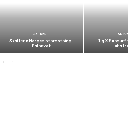
AKTUELT
AKTU
Skal lede Norges storsatsing i
Dig X Subsurfa
Polhavet
abstr