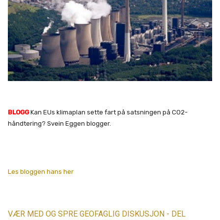
BLOGG
Kan EUs klimaplan sette fart på satsningen på CO2-
håndtering? Svein Eggen blogger.
Les bloggen hans her
VÆR MED OG SPRE GEOFAGLIG DISKUSJON - DEL