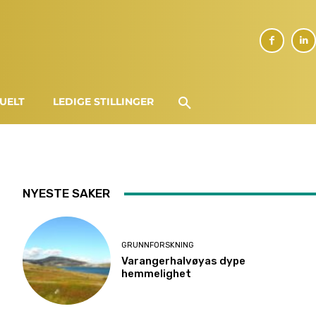
UELT
LEDIGE STILLINGER
NYESTE SAKER
GRUNNFORSKNING
Varangerhalvøyas dype
hemmelighet