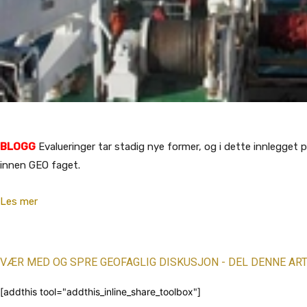
BLOGG
Evalueringer tar stadig nye former, og i dette innlegget p
innen GEO faget.
Les mer
VÆR MED OG SPRE GEOFAGLIG DISKUSJON - DEL DENNE ART
[addthis tool="addthis_inline_share_toolbox"]