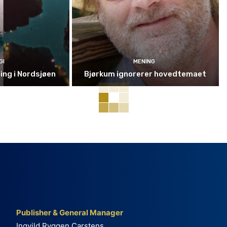
GI
MENING
ning i Nordsjøen
Bjørkum ignorerer hovedtemaet